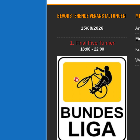
BEVORSTEHENDE VERANSTALTUNGEN
M
15/08/2026
An
Ei
1. Final Five Turnier
18:00 - 22:00
Ko
Wo