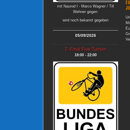
EU
mit Naurod I - Marco Wagner / Till
J
Wehner gegen:
Un
wird noch bekannt gegeben
Ma
Eu
Gr
05/09/2026
Ve
2. Final Five Turnier
18:00 - 22:00