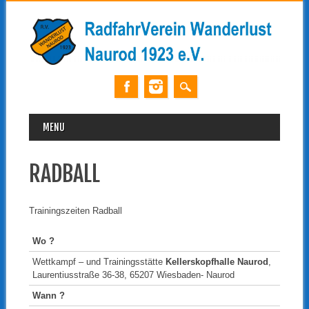
MAIN MENU
Skip
MENU
to
content
RADBALL
Trainingszeiten Radball
Wo ?
Wettkampf – und Trainingsstätte
Kellerskopfhalle Naurod
,
Laurentiusstraße 36-38, 65207 Wiesbaden- Naurod
Wann ?