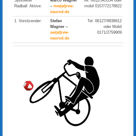
Sportleiter
Marco Wagner
Tel: 0611/543534 oder
Radball Aktive:
–
mw(at)rvw-
mobil 0157/72178822
naurod.de
1. Vorsitzender:
Stefan
Tel: 06127/9938912
Wagner –
oder Mobil
sw(at)rvw-
0171/2759909
naurod.de