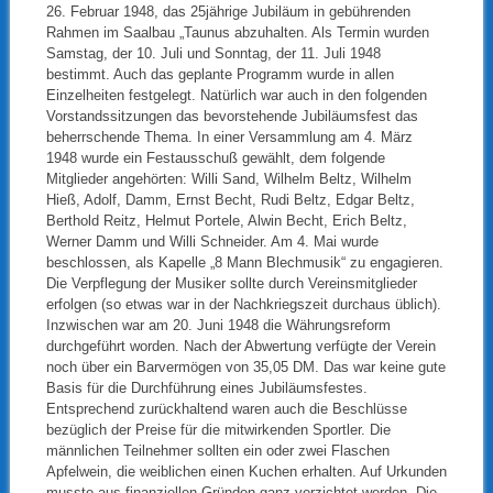
26. Februar 1948, das 25jährige Jubiläum in gebührenden
Rahmen im Saalbau „Taunus abzuhalten. Als Termin wurden
Samstag, der 10. Juli und Sonntag, der 11. Juli 1948
bestimmt. Auch das geplante Programm wurde in allen
Einzelheiten festgelegt. Natürlich war auch in den folgenden
Vorstandssitzungen das bevorstehende Jubiläumsfest das
beherrschende Thema. In einer Versammlung am 4. März
1948 wurde ein Festausschuß gewählt, dem folgende
Mitglieder angehörten: Willi Sand, Wilhelm Beltz, Wilhelm
Hieß, Adolf, Damm, Ernst Becht, Rudi Beltz, Edgar Beltz,
Berthold Reitz, Helmut Portele, Alwin Becht, Erich Beltz,
Werner Damm und Willi Schneider. Am 4. Mai wurde
beschlossen, als Kapelle „8 Mann Blechmusik“ zu engagieren.
Die Verpflegung der Musiker sollte durch Vereinsmitglieder
erfolgen (so etwas war in der Nachkriegszeit durchaus üblich).
Inzwischen war am 20. Juni 1948 die Währungsreform
durchgeführt worden. Nach der Abwertung verfügte der Verein
noch über ein Barvermögen von 35,05 DM. Das war keine gute
Basis für die Durchführung eines Jubiläumsfestes.
Entsprechend zurückhaltend waren auch die Beschlüsse
bezüglich der Preise für die mitwirkenden Sportler. Die
männlichen Teilnehmer sollten ein oder zwei Flaschen
Apfelwein, die weiblichen einen Kuchen erhalten. Auf Urkunden
musste aus finanziellen Gründen ganz verzichtet werden. Die