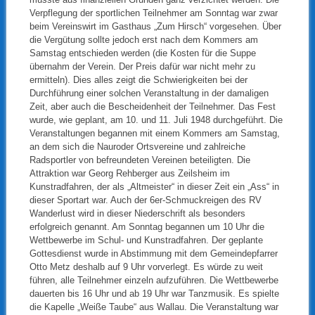
Verpflegung der sportlichen Teilnehmer am Sonntag war zwar
beim Vereinswirt im Gasthaus „Zum Hirsch“ vorgesehen. Über
die Vergütung sollte jedoch erst nach dem Kommers am
Samstag entschieden werden (die Kosten für die Suppe
übernahm der Verein. Der Preis dafür war nicht mehr zu
ermitteln). Dies alles zeigt die Schwierigkeiten bei der
Durchführung einer solchen Veranstaltung in der damaligen
Zeit, aber auch die Bescheidenheit der Teilnehmer. Das Fest
wurde, wie geplant, am 10. und 11. Juli 1948 durchgeführt. Die
Veranstaltungen begannen mit einem Kommers am Samstag,
an dem sich die Nauroder Ortsvereine und zahlreiche
Radsportler von befreundeten Vereinen beteiligten. Die
Attraktion war Georg Rehberger aus Zeilsheim im
Kunstradfahren, der als „Altmeister“ in dieser Zeit ein „Ass“ in
dieser Sportart war. Auch der 6er-Schmuckreigen des RV
Wanderlust wird in dieser Niederschrift als besonders
erfolgreich genannt. Am Sonntag begannen um 10 Uhr die
Wettbewerbe im Schul- und Kunstradfahren. Der geplante
Gottesdienst wurde in Abstimmung mit dem Gemeindepfarrer
Otto Metz deshalb auf 9 Uhr vorverlegt. Es würde zu weit
führen, alle Teilnehmer einzeln aufzuführen. Die Wettbewerbe
dauerten bis 16 Uhr und ab 19 Uhr war Tanzmusik. Es spielte
die Kapelle „Weiße Taube“ aus Wallau. Die Veranstaltung war