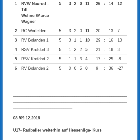
1
RVW Naurod –
5
3
2
0
11
26
:
14
12
Till
Wehner/Marco
Wagner
2
RC Worfelden
5
3
2
0
11
20
:
13
7
3
RV Bolanden 1
5
3
1
1
10
29
:
16
13
4
RSV Krofdorf 3
5
1
2
2
5
21
:
18
3
5
RSV Krofdorf 2
5
1
1
3
4
17
:
25
-8
6
RV Bolanden 2
5
0
0
5
0
9
:
36
-27
____________________________________________________
____________________________________________________
___________________________
08./09.12.2018
U17- Radballer weiterhin auf Hessenliga- Kurs