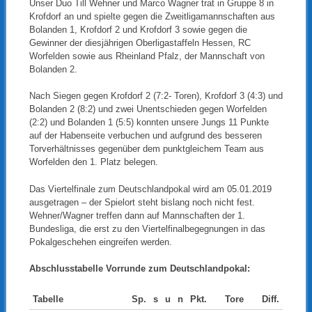
Unser Duo Till Wehner und Marco Wagner trat in Gruppe 8 in
Krofdorf an und spielte gegen die Zweitligamannschaften aus
Bolanden 1, Krofdorf 2 und Krofdorf 3 sowie gegen die
Gewinner der diesjährigen Oberligastaffeln Hessen, RC
Worfelden sowie aus Rheinland Pfalz, der Mannschaft von
Bolanden 2.
Nach Siegen gegen Krofdorf 2 (7:2- Toren), Krofdorf 3 (4:3) und
Bolanden 2 (8:2) und zwei Unentschieden gegen Worfelden
(2:2) und Bolanden 1 (5:5) konnten unsere Jungs 11 Punkte
auf der Habenseite verbuchen und aufgrund des besseren
Torverhältnisses gegenüber dem punktgleichem Team aus
Worfelden den 1. Platz belegen.
Das Viertelfinale zum Deutschlandpokal wird am 05.01.2019
ausgetragen – der Spielort steht bislang noch nicht fest.
Wehner/Wagner treffen dann auf Mannschaften der 1.
Bundesliga, die erst zu den Viertelfinalbegegnungen in das
Pokalgeschehen eingreifen werden.
Abschlusstabelle Vorrunde zum Deutschlandpokal:
Tabelle
Sp.
s
u
n
Pkt.
Tore
Diff.