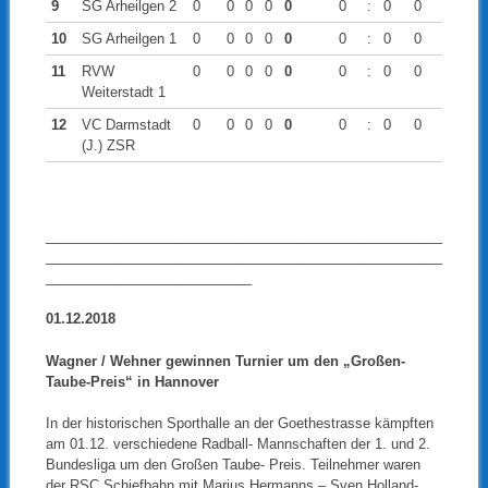
9
SG Arheilgen 2
0
0
0
0
0
0
:
0
0
10
SG Arheilgen 1
0
0
0
0
0
0
:
0
0
11
RVW
0
0
0
0
0
0
:
0
0
Weiterstadt 1
12
VC Darmstadt
0
0
0
0
0
0
:
0
0
(J.) ZSR
____________________________________________________
____________________________________________________
___________________________
01.12.2018
Wagner / Wehner gewinnen Turnier um den „Großen-
Taube-Preis“ in Hannover
In der historischen Sporthalle an der Goethestrasse kämpften
am 01.12. verschiedene Radball- Mannschaften der 1. und 2.
Bundesliga um den Großen Taube- Preis. Teilnehmer waren
der RSC Schiefbahn mit Marius Hermanns – Sven Holland-