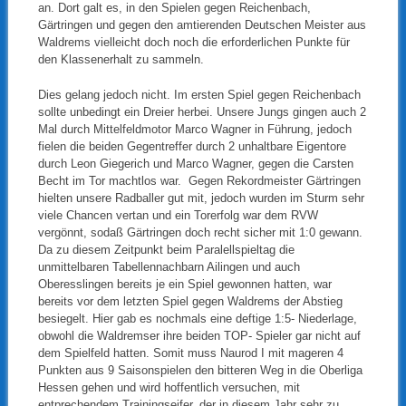
an. Dort galt es, in den Spielen gegen Reichenbach,
Gärtringen und gegen den amtierenden Deutschen Meister aus
Waldrems vielleicht doch noch die erforderlichen Punkte für
den Klassenerhalt zu sammeln.
Dies gelang jedoch nicht. Im ersten Spiel gegen Reichenbach
sollte unbedingt ein Dreier herbei. Unsere Jungs gingen auch 2
Mal durch Mittelfeldmotor Marco Wagner in Führung, jedoch
fielen die beiden Gegentreffer durch 2 unhaltbare Eigentore
durch Leon Giegerich und Marco Wagner, gegen die Carsten
Becht im Tor machtlos war. Gegen Rekordmeister Gärtringen
hielten unsere Radballer gut mit, jedoch wurden im Sturm sehr
viele Chancen vertan und ein Torerfolg war dem RVW
vergönnt, sodaß Gärtringen doch recht sicher mit 1:0 gewann.
Da zu diesem Zeitpunkt beim Paralellspieltag die
unmittelbaren Tabellennachbarn Ailingen und auch
Oberesslingen bereits je ein Spiel gewonnen hatten, war
bereits vor dem letzten Spiel gegen Waldrems der Abstieg
besiegelt. Hier gab es nochmals eine deftige 1:5- Niederlage,
obwohl die Waldremser ihre beiden TOP- Spieler gar nicht auf
dem Spielfeld hatten. Somit muss Naurod I mit mageren 4
Punkten aus 9 Saisonspielen den bitteren Weg in die Oberliga
Hessen gehen und wird hoffentlich versuchen, mit
entprechendem Trainingseifer, der in diesem Jahr sehr zu