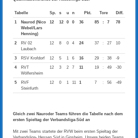
Tabelle
Sp.
s
u
n
Pkt.
Tore
Diff.
1
Naurod (Nico
12
12
0
0
36
85
:
7
78
Webel/Lars
Henning)
2
RV 02
12
8
0
4
24
37
:
27
10
Laubach
3
RSV Krofdorf
12
5
1
6
16
29
:
38
-9
4
RVT
12
3
2
7
11
19
:
49
-30
Wölfersheim
5
RVF
12
0
1
11
1
7
:
56
-49
Steinfurth
Gleich zwei Nauroder Teams führen die Tabelle nach dem
ersten Spieltag der Verbandsliga-Süd an
Mit zwei Teams startete der RVW beim ersten Spieltag der
Verbandsliga- Hessen Süd in Ginsheim. Unsere beiden Teams