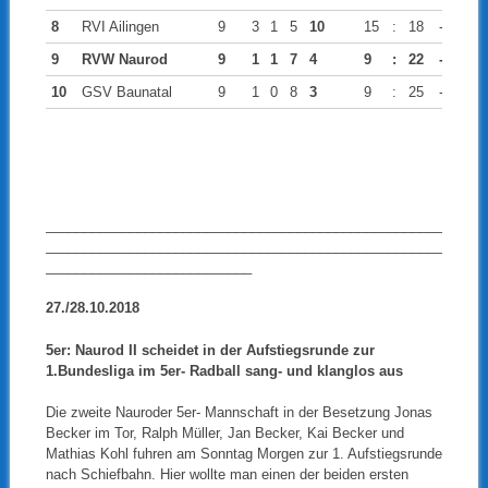
8
RVI Ailingen
9
3
1
5
10
15
:
18
-3
9
RVW Naurod
9
1
1
7
4
9
:
22
-13
10
GSV Baunatal
9
1
0
8
3
9
:
25
-16
____________________________________________________
____________________________________________________
___________________________
27./28.10.2018
5er: Naurod II scheidet in der Aufstiegsrunde zur
1.Bundesliga im 5er- Radball sang- und klanglos aus
Die zweite Nauroder 5er- Mannschaft in der Besetzung Jonas
Becker im Tor, Ralph Müller, Jan Becker, Kai Becker und
Mathias Kohl fuhren am Sonntag Morgen zur 1. Aufstiegsrunde
nach Schiefbahn. Hier wollte man einen der beiden ersten