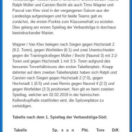
Ralph Müller und Carsten Becht als auch Timo Wagner und
Pascal van Klev sind in der vergangenen Saison aus der
Landesliga aufgestiegen und für beide Teams galt es
zunächst, die ersten Punkte zum Klassenerhalt zu erzielen.
Dies gelang am ersten Spieltag der Verbandsliga in durchaus
beeindruckender Manier.
Wagner / Van Klev belegen nach Siegen gegen Hochstadt 2
(9:2- Toren), gegen Worfelden (6:1) und zwei Unentschieden
gegen die Trainingskollegen Müller / Becht (Naurod 3) mit 2:2-
Toren und gegen Hochstadt 1 mit 3:3- Toren aufgrund des
besseren Torverhältnisses den ersten Tabellenplatz. Knapp
dahinter auf dem zweiten Tabellenplatz haben sich Ralph und
Carsten nach Siegen gegen Hochstadt 2 (7:0), gegen
Hochstadt 1 (6:5) und zwei Remis gegen Naurod 4 (2:2) und
gegen Worfelden (3:3) positioniert. Nun gilt es beim zweiten
Spieltag, welcher am 02.02.2019 in der heimischen
Kellerskopfhalle stattfinden wird, die Spitzenplätze zu
verteidigen.
Tabelle nach dem 1. Spieltag der Verbandsliga-Süd:
Tabelle
Sp.
s
u
n
Pkt.
Tore
Diff.