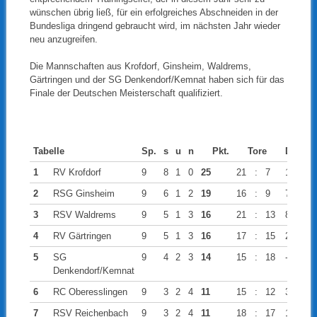
wünschen übrig ließ, für ein erfolgreiches Abschneiden in der
Bundesliga dringend gebraucht wird, im nächsten Jahr wieder
neu anzugreifen.
Die Mannschaften aus Krofdorf, Ginsheim, Waldrems,
Gärtringen und der SG Denkendorf/Kemnat haben sich für das
Finale der Deutschen Meisterschaft qualifiziert.
Tabelle
Sp.
s
u
n
Pkt.
Tore
Diff.
1
RV Krofdorf
9
8
1
0
25
21
:
7
14
2
RSG Ginsheim
9
6
1
2
19
16
:
9
7
3
RSV Waldrems
9
5
1
3
16
21
:
13
8
4
RV Gärtringen
9
5
1
3
16
17
:
15
2
5
SG
9
4
2
3
14
15
:
18
-3
Denkendorf/Kemnat
6
RC Oberesslingen
9
3
2
4
11
15
:
12
3
7
RSV Reichenbach
9
3
2
4
11
18
:
17
1