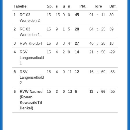
Tabelle
Sp.
s
u
n
Pkt.
Tore
Diff.
1
RC 03
15
15
0
0
45
91
:
11
80
Worfelden 2
2
RC 03
15
9
1
5
28
64
:
25
39
Worfelden 1
3
RSV Krofdorf
15
8
3
4
27
46
:
28
18
4
RSV
15
4
2
9
14
21
:
50
-29
Langenselbold
1
5
RSV
15
4
0
11
12
16
:
69
-53
Langenselbold
2
6
RVW Naurod
15
2
0
13
6
11
:
66
-55
(Ronan
Kowarzik/Til
Henkel)