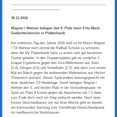
____________________________________________________
___________________________
30.12.2018
Wagner / Wehner belegen den 9. Platz beim Fritz-Mack-
Gedächtnisturnier in Plattenhardt
Am vorletzten Tag des Jahres 2018 hieß es für Marco Wagner
/ Till Wehner noch einmal die Radball-Schuhe zu schnüren,
denn der RV Plattenhardt hatte zu einem sehr gut besetzten
Turnier geladen. In den Gruppenspielen gab es zunächst 3
knappe Ergebnisse gegen den Vize-Weltmeister aus Stein
(2:4), Ailingen (4:5) und Schiefbahn (2:3), ehe dann zum ersten
Mal ein Match gegen die amtierenden Weltmeister aus Höchst
/Österreich anstand. Dieses Spiel endete leistungsgerecht mit
einer deutlichen 3:9 Niederlage. Somit belegten Wagner /
Wehner den 5. und letzten Platz in der Vorrundengruppe. Im
Spiel um Platz 9 konnte gegen die Hausherren mit 7:2 dann
zum Ende doch noch ein Sieg verbucht werden. Nach einer
kurzen Verschaufpause von nur einer Woche geht es bereits
am kommenden Samstag zum Viertelfinale Deutschlandpokal
ins nordhessische Nordshausen.