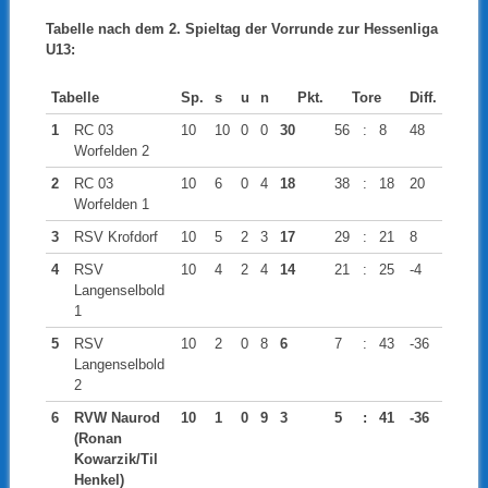
Tabelle nach dem 2. Spieltag der Vorrunde zur Hessenliga
U13:
Tabelle
Sp.
s
u
n
Pkt.
Tore
Diff.
1
RC 03
10
10
0
0
30
56
:
8
48
Worfelden 2
2
RC 03
10
6
0
4
18
38
:
18
20
Worfelden 1
3
RSV Krofdorf
10
5
2
3
17
29
:
21
8
4
RSV
10
4
2
4
14
21
:
25
-4
Langenselbold
1
5
RSV
10
2
0
8
6
7
:
43
-36
Langenselbold
2
6
RVW Naurod
10
1
0
9
3
5
:
41
-36
(Ronan
Kowarzik/Til
Henkel)