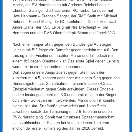
Moritz, der SV Nordshausen mit Andreas Reichenbacher –
Christian Gallinger, die Hausherren RC Taube Hannover mit
Uwe Hehmann – Stephan Sänger, der RMC Stein mit Michael
Birkner – Robert Mlady, der RC Iserlohn mit Daniel Endrowait –
Andre Cranz, der KSC Leipzig mit Nils Dreyhaupt – Tom
Herrmann und der RVS Obernfeld mit Simon und Janek Voß
Nach einem super Start gegen den Bundesliga- Aufsteiger
Leipzig mit 5:2 folgte ein Dämpfer gegen Iserlohn mit 4:6. Den
Einzug in die Finalrunde machten Marco und Till jedoch mit
einem 8:3 gegen Obernfeld klar. Das erste Spiel gegen Leipzig
wurde mit in die Finalrunde mitgenommen.
Dort zogen unsere Jungs zuerst gegen Stein noch den
kürzeren mit 4:5,
konnten dann aber mit einem Sieg gegen den
Bundesligisten aus Schiefbahn mit einem knappen 4:3 das
Endspiel wiederum gegen Stein erzwingen. Dieses Endspiel
endete leistungsgerecht mit 3:3 und somit musste der Sieger
durch 4m- Schießen ermittelt werden. Marco und Till konnten
hierbei alle 4m- Strafstöße verwandeln und 1 von Stein
abwehren, sodaß der Turniersieg mit 7:6 Toren an unseren
RVW Naurod ging. Somit war für unsere Spitzenmannschaft
nach zahlreichen 2. Plätzen bei verschiedenen Turnieren
endlich der erste Turniersieg des Jahres 2018 perfekt.