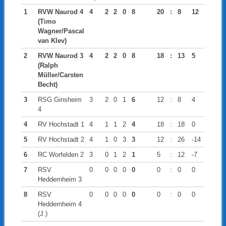
1
RVW Naurod 4
4
2
2
0
8
20
:
8
12
(Timo
Wagner/Pascal
van Klev)
2
RVW Naurod 3
4
2
2
0
8
18
:
13
5
(Ralph
Müller/Carsten
Becht)
3
RSG Ginsheim
3
2
0
1
6
12
:
8
4
4
4
RV Hochstadt 1
4
1
1
2
4
18
:
18
0
5
RV Hochstadt 2
4
1
0
3
3
12
:
26
-14
6
RC Worfelden 2
3
0
1
2
1
5
:
12
-7
7
RSV
0
0
0
0
0
0
:
0
0
Heddernheim 3
8
RSV
0
0
0
0
0
0
:
0
0
Heddernheim 4
(J.)