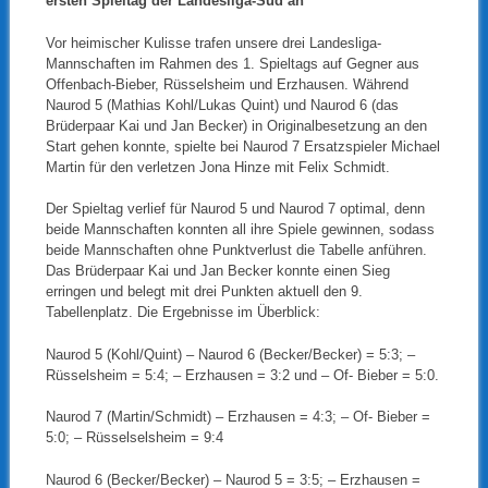
ersten Spieltag der Landesliga-Süd an
Vor heimischer Kulisse trafen unsere drei Landesliga-
Mannschaften im Rahmen des 1. Spieltags auf Gegner aus
Offenbach-Bieber, Rüsselsheim und Erzhausen. Während
Naurod 5 (Mathias Kohl/Lukas Quint) und Naurod 6 (das
Brüderpaar Kai und Jan Becker) in Originalbesetzung an den
Start gehen konnte, spielte bei Naurod 7 Ersatzspieler Michael
Martin für den verletzen Jona Hinze mit Felix Schmidt.
Der Spieltag verlief für Naurod 5 und Naurod 7 optimal, denn
beide Mannschaften konnten all ihre Spiele gewinnen, sodass
beide Mannschaften ohne Punktverlust die Tabelle anführen.
Das Brüderpaar Kai und Jan Becker konnte einen Sieg
erringen und belegt mit drei Punkten aktuell den 9.
Tabellenplatz. Die Ergebnisse im Überblick:
Naurod 5 (Kohl/Quint) – Naurod 6 (Becker/Becker) = 5:3; –
Rüsselsheim = 5:4; – Erzhausen = 3:2 und – Of- Bieber = 5:0.
Naurod 7 (Martin/Schmidt) – Erzhausen = 4:3; – Of- Bieber =
5:0; – Rüsselselsheim = 9:4
Naurod 6 (Becker/Becker) – Naurod 5 = 3:5; – Erzhausen =