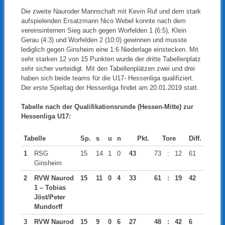
Die zweite Nauroder Mannschaft mit Kevin Ruf und dem stark
aufspielenden Ersatzmann Nico Webel konnte nach dem
vereinsinternen Sieg auch gegen Worfelden 1 (6:5), Klein
Gerau (4:3) und Worfelden 2 (10:0) gewinnen und musste
lediglich gegen Ginsheim eine 1:6 Niederlage einstecken. Mit
sehr starken 12 von 15 Punkten wurde der dritte Tabellenplatz
sehr sicher verteidigt. Mit den Tabellenplätzen zwei und drei
haben sich beide teams für die U17- Hessenliga qualifiziert.
Der erste Spieltag der Hessenliga findet am 20.01.2019 statt.
Tabelle nach der Qualifikationsrunde (Hessen-Mitte) zur
Hessenliga U17:
Tabelle
Sp.
s
u
n
Pkt.
Tore
Diff.
1
RSG
15
14
1
0
43
73
:
12
61
Ginsheim
2
RVW Naurod
15
11
0
4
33
61
:
19
42
1 – Tobias
Jöst/Peter
Mundorff
3
RVW Naurod
15
9
0
6
27
48
:
42
6