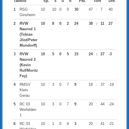
Tabelle
Sp.
s
u
n
Pkt.
Tore
Diff.
1
RSG
10
10
0
0
30
47
:
7
40
Ginsheim
2
RVW
10
8
0
2
24
38
:
11
27
Naurod 1
(Tobias
Jöst/Peter
Mundorff)
3
RVW
10
5
0
5
15
24
:
27
-3
Naurod 2
(Kevin
Ruf/Moritz
Fey)
4
RMSV
10
3
0
7
9
18
:
37
-19
Klein
Gerau
5
RC 03
10
3
0
7
9
20
:
44
-24
Worfelden
1
6
RC 03
10
1
0
9
3
20
:
41
-21