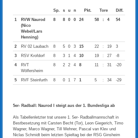
Sp.
s
u
n
Pkt.
Tore
Diff.
1
RVW Naurod
8
8
0
0
24
58
:
4
54
(Nico
Webel/Lars
Henning)
2
RV 02 Laubach
8
5
0
3
15
22
:
19
3
3
RSV Krofdorf
8
3
1
4
10
19
:
27
-8
4
RVT
8
2
2
4
8
11
:
31
-20
Wölfersheim
5
RVF Steinfurth
8
0
1
7
1
5
:
34
-29
5er- Radball: Naurod I steigt aus der 1. Bundesliga ab
Als Tabellenletzter trat unsere 1. 5er- Radballmannschaft in
Bestbesetzung mit Carsten Becht (Tor), Leon Giegerich, Timo
Wagner, Marco Wagner, Till Wehner, Pascal van Klev und
Niclas Schmidt beim letzten Spieltag bei der RSG Ginsheim