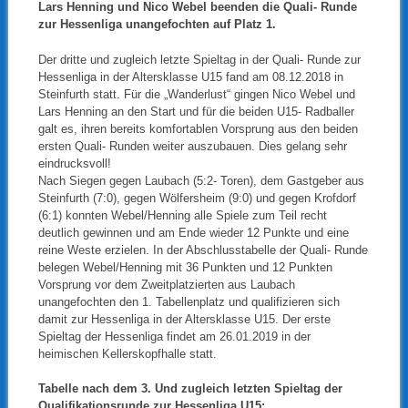
Lars Henning und Nico Webel beenden die Quali- Runde
zur Hessenliga unangefochten auf Platz 1.
Der dritte und zugleich letzte Spieltag in der Quali- Runde zur
Hessenliga in der Altersklasse U15 fand am 08.12.2018 in
Steinfurth statt. Für die „Wanderlust“ gingen Nico Webel und
Lars Henning an den Start und für die beiden U15- Radballer
galt es, ihren bereits komfortablen Vorsprung aus den beiden
ersten Quali- Runden weiter auszubauen. Dies gelang sehr
eindrucksvoll!
Nach Siegen gegen Laubach (5:2- Toren), dem Gastgeber aus
Steinfurth (7:0), gegen Wölfersheim (9:0) und gegen Krofdorf
(6:1) konnten Webel/Henning alle Spiele zum Teil recht
deutlich gewinnen und am Ende wieder 12 Punkte und eine
reine Weste erzielen. In der Abschlusstabelle der Quali- Runde
belegen Webel/Henning mit 36 Punkten und 12 Punkten
Vorsprung vor dem Zweitplatzierten aus Laubach
unangefochten den 1. Tabellenplatz und qualifizieren sich
damit zur Hessenliga in der Altersklasse U15. Der erste
Spieltag der Hessenliga findet am 26.01.2019 in der
heimischen Kellerskopfhalle statt.
Tabelle nach dem 3. Und zugleich letzten Spieltag der
Qualifikationsrunde zur Hessenliga U15: