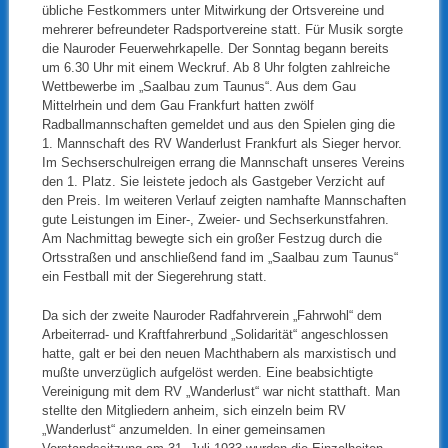
übliche Festkommers unter Mitwirkung der Ortsvereine und
mehrerer befreundeter Radsportvereine statt. Für Musik sorgte
die Nauroder Feuerwehrkapelle. Der Sonntag begann bereits
um 6.30 Uhr mit einem Weckruf. Ab 8 Uhr folgten zahlreiche
Wettbewerbe im „Saalbau zum Taunus“. Aus dem Gau
Mittelrhein und dem Gau Frankfurt hatten zwölf
Radballmannschaften gemeldet und aus den Spielen ging die
1. Mannschaft des RV Wanderlust Frankfurt als Sieger hervor.
Im Sechserschulreigen errang die Mannschaft unseres Vereins
den 1. Platz. Sie leistete jedoch als Gastgeber Verzicht auf
den Preis. Im weiteren Verlauf zeigten namhafte Mannschaften
gute Leistungen im Einer-, Zweier- und Sechserkunstfahren.
Am Nachmittag bewegte sich ein großer Festzug durch die
Ortsstraßen und anschließend fand im „Saalbau zum Taunus“
ein Festball mit der Siegerehrung statt.
Da sich der zweite Nauroder Radfahrverein „Fahrwohl“ dem
Arbeiterrad- und Kraftfahrerbund „Solidarität“ angeschlossen
hatte, galt er bei den neuen Machthabern als marxistisch und
mußte unverzüglich aufgelöst werden. Eine beabsichtigte
Vereinigung mit dem RV „Wanderlust“ war nicht statthaft. Man
stellte den Mitgliedern anheim, sich einzeln beim RV
„Wanderlust“ anzumelden. In einer gemeinsamen