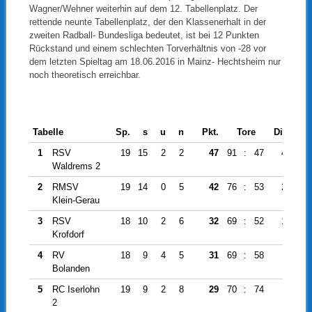
Wagner/Wehner weiterhin auf dem 12. Tabellenplatz. Der
rettende neunte Tabellenplatz, der den Klassenerhalt in der
zweiten Radball- Bundesliga bedeutet, ist bei 12 Punkten
Rückstand und einem schlechten Torverhältnis von -28 vor
dem letzten Spieltag am 18.06.2016 in Mainz- Hechtsheim nur
noch theoretisch erreichbar.
Tabelle
Sp.
s
u
n
Pkt.
Tore
Diff.
1
RSV
19
15
2
2
47
91
:
47
44
Waldrems 2
2
RMSV
19
14
0
5
42
76
:
53
23
Klein-Gerau
3
RSV
18
10
2
6
32
69
:
52
17
Krofdorf
4
RV
18
9
4
5
31
69
:
58
11
Bolanden
5
RC Iserlohn
19
9
2
8
29
70
:
74
-4
2