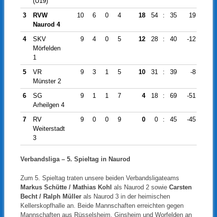
(U19)
3
RVW
10
6
0
4
18
54
:
35
19
Naurod 4
4
SKV
9
4
0
5
12
28
:
40
-12
Mörfelden
1
5
VR
9
3
1
5
10
31
:
39
-8
Münster 2
6
SG
9
1
1
7
4
18
:
69
-51
Arheilgen 4
7
RV
9
0
0
9
0
0
:
45
-45
Weiterstadt
3
Verbandsliga – 5. Spieltag in Naurod
Zum 5. Spieltag traten unsere beiden Verbandsligateams
Markus Schütte / Mathias Kohl
als Naurod 2 sowie
Carsten
Becht / Ralph Müller
als Naurod 3 in der heimischen
Kellerskopfhalle an. Beide Mannschaften erreichten gegen
Mannschaften aus Rüsselsheim, Ginsheim und Worfelden an