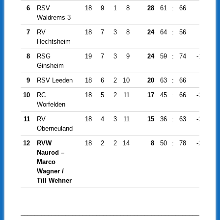
6
RSV
18
9
1
8
28
61
:
66
-5
Waldrems 3
7
RV
18
7
3
8
24
64
:
56
8
Hechtsheim
8
RSG
19
7
3
9
24
59
:
74
-15
Ginsheim
9
RSV Leeden
18
6
2
10
20
63
:
66
-3
10
RC
18
5
2
11
17
45
:
66
-21
Worfelden
11
RV
18
4
3
11
15
36
:
63
-27
Oberneuland
12
RVW
18
2
2
14
8
50
:
78
-28
Naurod –
Marco
Wagner /
Till Wehner
____________________________________________________
____________________________________________________