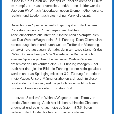
Runde in Klein Gerau an. Dort galt es, endlich wichtige Punkte
im Kampf zum Klassenverbleib zu erkämpfen. Leider war das
Duo vom RVW nach Niederlagen gegen Bremen- Oberneuland,
Iserlohn und Leeden auch diesmal nur Punktelieferant.
Dabei fing der Spieltag eigentlich ganz gut an. Nach einem
Rückstand im ersten Spiel gegen den direkten
Tabellennachbarn aus Bremen- Oberneuland erkämpfte sich
das Duo Wehner/Wagner eine 2:1- Führung. Doch Oberneuland
konnte ausgleichen und durch weitere Treffer den Vorsprung
um zwei Tore ausbauen. Schade, denn am Ende stand für das
RVW- Duo eine knappe 5:6- Niederlage zu Buche. Auch im
zweiten Spiel gegen Iserlohn begannen Wehner/Wagner
entschlossen und konnten eine 2:0- Führung vorlegen. Aber
auch hier das gleiche Bild; die Führung konnte nicht gehalten
werden und das Spiel ging mit einer 3:2- Führung für Iserlohn
in die Pause. Unsere Männer erarbeiten sich auch in diesem
Spiel viele Torchancen, welche jedoch leider nicht in Tore
umgesetzt werden konnten. Endstand 2:4.
Im letzten Spiel trafen Wehner/Wagner auf das Team von
Leeden/Tecklenburg. Auch hier blieben zahlreiche Chancen
ungenutzt und so ging auch dieses Spiel mit 3:6- Toren
verloren. Nach Ende des fünften Spieltags stehen