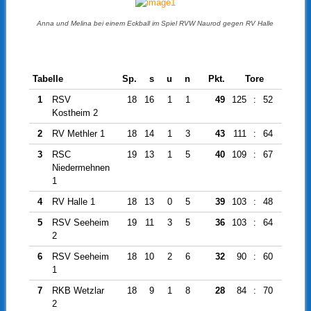
Anna und Melina bei einem Eckball im Spiel RVW Naurod gegen RV Halle
Tabelle
Sp.
s
u
n
Pkt.
Tore
Diff.
1
RSV
18
16
1
1
49
125
:
52
73
Kostheim 2
2
RV Methler 1
18
14
1
3
43
111
:
64
47
3
RSC
19
13
1
5
40
109
:
67
42
Niedermehnen
1
4
RV Halle 1
18
13
0
5
39
103
:
48
55
5
RSV Seeheim
19
11
3
5
36
103
:
64
39
2
6
RSV Seeheim
18
10
2
6
32
90
:
60
30
1
7
RKB Wetzlar
18
9
1
8
28
84
:
70
14
2