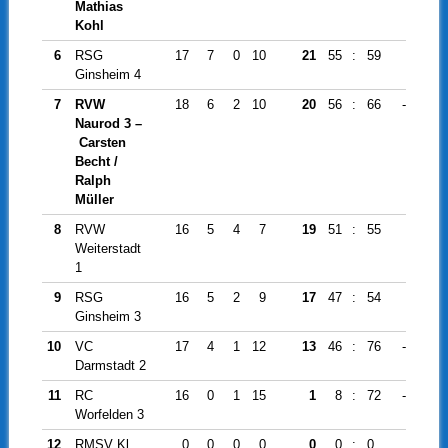
Mathias
Kohl
6
RSG
17
7
0
10
21
55
:
59
-4
Ginsheim 4
7
RVW
18
6
2
10
20
56
:
66
-10
Naurod 3 –
Carsten
Becht /
Ralph
Müller
8
RVW
16
5
4
7
19
51
:
55
-4
Weiterstadt
1
9
RSG
16
5
2
9
17
47
:
54
-7
Ginsheim 3
10
VC
17
4
1
12
13
46
:
76
-30
Darmstadt 2
11
RC
16
0
1
15
1
8
:
72
-64
Worfelden 3
12
RMSV Kl
0
0
0
0
0
0
:
0
0