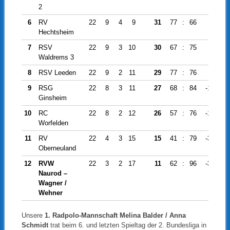
2
6
RV
22
9
4
9
31
77
:
66
11
Hechtsheim
7
RSV
22
9
3
10
30
67
:
75
-8
Waldrems 3
8
RSV Leeden
22
9
2
11
29
77
:
76
1
9
RSG
22
8
3
11
27
68
:
84
-16
Ginsheim
10
RC
22
8
2
12
26
57
:
76
-19
Worfelden
11
RV
22
4
3
15
15
41
:
79
-38
Oberneuland
12
RVW
22
3
2
17
11
62
:
96
-34
Naurod –
Wagner /
Wehner
Unsere
1. Radpolo-Mannschaft Melina Balder / Anna
Schmidt
trat beim 6. und letzten Spieltag der 2. Bundesliga in