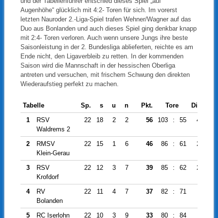
und der Tabellenführer entschied dieses Spiel „auf
Augenhöhe“ glücklich mit 4:2- Toren für sich. Im vorerst
letzten Nauroder 2.-Liga-Spiel trafen Wehner/Wagner auf das
Duo aus Bonlanden und auch dieses Spiel ging denkbar knapp
mit 2:4- Toren verloren. Auch wenn unsere Jungs ihre beste
Saisonleistung in der 2. Bundesliga ablieferten, reichte es am
Ende nicht, den Ligaverbleib zu retten. In der kommenden
Saison wird die Mannschaft in der hessischen Oberliga
antreten und versuchen, mit frischem Schwung den direkten
Wiederaufstieg perfekt zu machen.
Tabelle
Sp.
s
u
n
Pkt.
Tore
Diff.
1
RSV
22
18
2
2
56
103
:
55
48
Waldrems 2
2
RMSV
22
15
1
6
46
86
:
61
25
Klein-Gerau
3
RSV
22
12
3
7
39
85
:
62
23
Krofdorf
4
RV
22
11
4
7
37
82
:
71
11
Bolanden
5
RC Iserlohn
22
10
3
9
33
80
:
84
-4