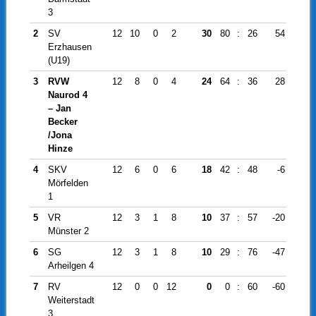
3
2
SV
12
10
0
2
30
80
:
26
54
Erzhausen
(U19)
3
RVW
12
8
0
4
24
64
:
36
28
Naurod 4
– Jan
Becker
/Jona
Hinze
4
SKV
12
6
0
6
18
42
:
48
-6
Mörfelden
1
5
VR
12
3
1
8
10
37
:
57
-20
Münster 2
6
SG
12
3
1
8
10
29
:
76
-47
Arheilgen 4
7
RV
12
0
0
12
0
0
:
60
-60
Weiterstadt
3