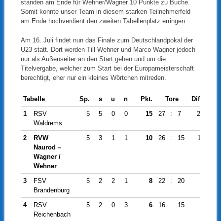
standen am Ende für Wehner/Wagner 10 Punkte zu Buche.
Somit konnte unser Team in diesem starken Teilnehmerfeld
am Ende hochverdient den zweiten Tabellenplatz erringen.
Am 16. Juli findet nun das Finale zum Deutschlandpokal der
U23 statt. Dort werden Till Wehner und Marco Wagner jedoch
nur als Außenseiter an den Start gehen und um die
Titelvergabe, welcher zum Start bei der Europameisterschaft
berechtigt, eher nur ein kleines Wörtchen mitreden.
Tabelle
Sp.
s
u
n
Pkt.
Tore
Diff.
1
RSV
5
5
0
0
15
27
:
7
20
Waldrems
2
RVW
5
3
1
1
10
26
:
15
11
Naurod –
Wagner /
Wehner
3
FSV
5
2
2
1
8
22
:
20
2
Brandenburg
4
RSV
5
2
0
3
6
16
:
15
1
Reichenbach