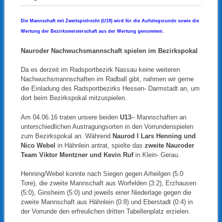
Die Mannschaft mit Zweitspielrecht (U19) wird für die Aufstiegsrunde sowie die
Wertung der Bezirksmeisterschaft aus der Wertung genommen.
Nauroder Nachwuchsmannschaft spielen im Bezirkspokal
Da es derzeit im Radsportbezirk Nassau keine weiteren
Nachwuchsmannschaften im Radball gibt, nahmen wir gerne
die Einladung des Radsportbezirks Hessen- Darmstadt an, um
dort beim Bezirkspokal mitzuspielen.
Am 04.06.16 traten unsere beiden
U13
– Mannschaften an
unterschiedlichen Austragungsorten in den Vorrundenspielen
zum Bezirkspokal an. Während
Naurod I Lars Henning und
Nico Webel
in Hähnlein antrat, spielte das
zweite Nauroder
Team Viktor Mentzner und Kevin Ruf
in Klein- Gerau.
Henning/Webel konnte nach Siegen gegen Arheilgen (5:0
Tore), die zweite Mannschaft aus Worfelden (3:2), Erzhausen
(5:0), Ginsheim (5:0) und jeweils einer Niederlage gegen die
zweite Mannschaft aus Hähnlein (0:8) und Eberstadt (0:4) in
der Vorrunde den erfreulichen dritten Tabellenplatz erzielen.