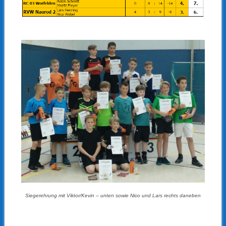
Siegerehrung mit Viktor/Kevin – unten sowie Nico und Lars rechts daneben