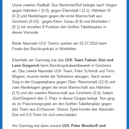
Unser zweites Radball- Duo Mentzner/Ruf belegte nach Siegen
gegen Hähnlein I (5:0), gegen Eberstadt I (3:1), Hähnlein III
(4:2) und Niederlagen gegen die erste Mannschaft aus
Ginsheim (0:10), gegen Klein- Gerau (0:9) und Worfelden I
(0:1) mit erzielten 9 Punkten den fünften Tabellenplatz in
dieser Vorrunde.
Beide Nauroder U13- Teams spielen am 02.07.2016 beim
Finale des Bezirkspokals in Worfelden.
Ebenfalls am Samstag trat das
U19- Team Fabian Jöst und
Leon Giegerich
beim Bezirkspokalwettbewerb in Ginsheim
an. Das zweite Nauroder U19- Team, Felix Schmidt und Timo
Wagner, musste leider die Teilnahme absagen. Nach einem
Sieg in der Gruppenphase gegen Ober- Rammstadt (12:0) und
zwei Niederlagen gegen die erste Mannschaft aus Hähnlein
(1:5) und der zweiten Mannschaft aus Ginsheim (2:6), haben
Jöst/Giegerich den 3. Platz in dieser Gruppe belegt. Nun ging
es im Platzierungsspiel um den fünften Tabellenplatz gegen
das Team aus Erzhausen. Dieses Spiel konnte das Nauroder-
Duo mit 5:0 Toren für sich entscheiden.
Am Sonntag trat dann unsere
U15- Peter Mundorff und