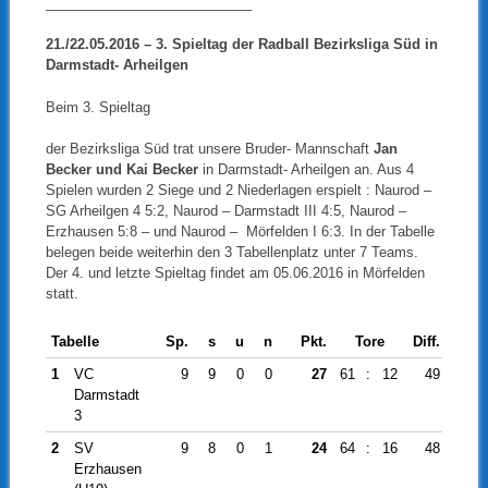
___________________________
21./22.05.2016 – 3
. Spieltag der Radball Bezirksliga Süd in
Darmstadt- Arheilgen
Beim 3. Spieltag
der Bezirksliga Süd trat unsere Bruder- Mannschaft
Jan
Becker und Kai Becker
in Darmstadt- Arheilgen an. Aus 4
Spielen wurden 2 Siege und 2 Niederlagen erspielt : Naurod –
SG Arheilgen 4 5:2, Naurod – Darmstadt III 4:5, Naurod –
Erzhausen 5:8 – und Naurod – Mörfelden I 6:3. In der Tabelle
belegen beide weiterhin den 3 Tabellenplatz unter 7 Teams.
Der 4. und letzte Spieltag findet am 05.06.2016 in Mörfelden
statt.
Tabelle
Sp.
s
u
n
Pkt.
Tore
Diff.
1
VC
9
9
0
0
27
61
:
12
49
Darmstadt
3
2
SV
9
8
0
1
24
64
:
16
48
Erzhausen