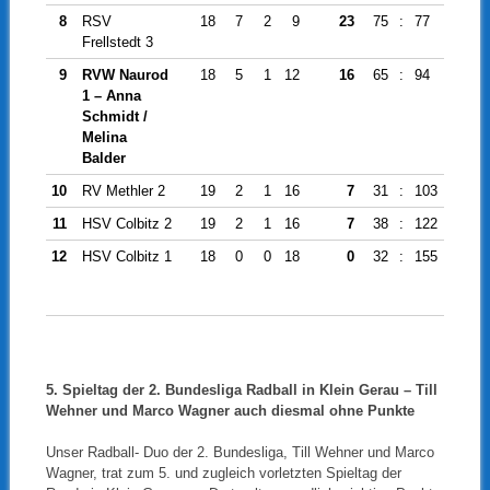
8
RSV
18
7
2
9
23
75
:
77
-2
Frellstedt 3
9
RVW Naurod
18
5
1
12
16
65
:
94
-29
1 – Anna
Schmidt /
Melina
Balder
10
RV Methler 2
19
2
1
16
7
31
:
103
-72
11
HSV Colbitz 2
19
2
1
16
7
38
:
122
-84
12
HSV Colbitz 1
18
0
0
18
0
32
:
155
-123
5. Spieltag der 2. Bundesliga Radball in Klein Gerau –
Till
Wehner und Marco Wagner auch diesmal ohne Punkte
Unser Radball- Duo der 2. Bundesliga, Till Wehner und Marco
Wagner, trat zum 5. und zugleich vorletzten Spieltag der