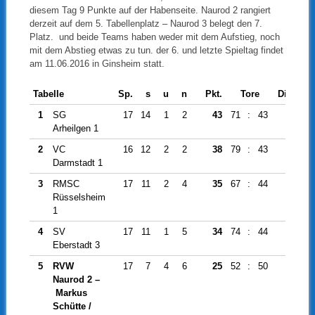
diesem Tag 9 Punkte auf der Habenseite. Naurod 2 rangiert
derzeit auf dem 5. Tabellenplatz – Naurod 3 belegt den 7.
Platz. und beide Teams haben weder mit dem Aufstieg, noch
mit dem Abstieg etwas zu tun. der 6. und letzte Spieltag findet
am 11.06.2016 in Ginsheim statt.
Tabelle
Sp.
s
u
n
Pkt.
Tore
Diff.
1
SG
17
14
1
2
43
71
:
43
28
Arheilgen 1
2
VC
16
12
2
2
38
79
:
43
36
Darmstadt 1
3
RMSC
17
11
2
4
35
67
:
44
23
Rüsselsheim
1
4
SV
17
11
1
5
34
74
:
44
30
Eberstadt 3
5
RVW
17
7
4
6
25
52
:
50
2
Naurod 2 –
Markus
Schütte /