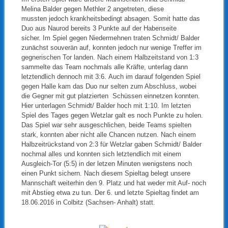
Melina Balder gegen Methler 2 angetreten, diese
mussten jedoch krankheitsbedingt absagen. Somit hatte das
Duo aus Naurod bereits 3 Punkte auf der Habenseite
sicher. Im Spiel gegen Niedermehnen traten Schmidt/ Balder
zunächst souverän auf, konnten jedoch nur wenige Treffer im
gegnerischen Tor landen. Nach einem Halbzeitstand von 1:3
sammelte das Team nochmals alle Kräfte, unterlag dann
letztendlich dennoch mit 3:6. Auch im darauf folgenden Spiel
gegen Halle kam das Duo nur selten zum Abschluss, wobei
die Gegner mit gut platzierten Schüssen einnetzen konnten.
Hier unterlagen Schmidt/ Balder hoch mit 1:10. Im letzten
Spiel des Tages gegen Wetzlar galt es noch Punkte zu holen.
Das Spiel war sehr ausgeschlichen, beide Teams spielten
stark, konnten aber nicht alle Chancen nutzen. Nach einem
Halbzeitrückstand von 2:3 für Wetzlar gaben Schmidt/ Balder
nochmal alles und konnten sich letztendlich mit einem
Ausgleich-Tor (5:5) in der letzen Minuten wenigstens noch
einen Punkt sichern. Nach diesem Spieltag belegt unsere
Mannschaft weiterhin den 9. Platz und hat weder mit Auf- noch
mit Abstieg etwa zu tun. Der 6. und letzte Spieltag findet am
18.06.2016 in Colbitz (Sachsen- Anhalt) statt.