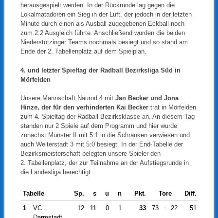
herausgespielt werden. In der Rückrunde lag gegen die
Lokalmatadoren ein Sieg in der Luft, der jedoch in der letzten
Minute durch einen als Ausball zugegebenen Eckball noch
zum 2:2 Ausgleich führte. Anschließend wurden die beiden
Niederstotzinger Teams nochmals besiegt und so stand am
Ende der 2. Tabellenplatz auf dem Spielplan.
4
. und letzter Spieltag der Radball Bezirksliga Süd in
Mörfelden
Unsere Mannschaft Naurod 4 mit
Jan Becker und Jona
Hinze, der für den verhinderten Kai Becker
trat in Mörfelden
zum 4. Spieltag der Radball Bezirksklasse an. An diesem Tag
standen nur 2 Spiele auf dem Programm und hier wurde
zunächst Münster II mit 5:1 in die Schranken verwiesen und
auch Weiterstadt 3 mit 5:0 besiegt. In der End-Tabelle der
Bezirksmeisterschaft belegten unsere Spieler den
2. Tabellenplatz, der zur Teilnahme an der Aufstiegsrunde in
die Landesliga berechtigt.
Tabelle
Sp.
s
u
n
Pkt.
Tore
Diff.
1
VC
12
11
0
1
33
73
:
22
51
Darmstadt