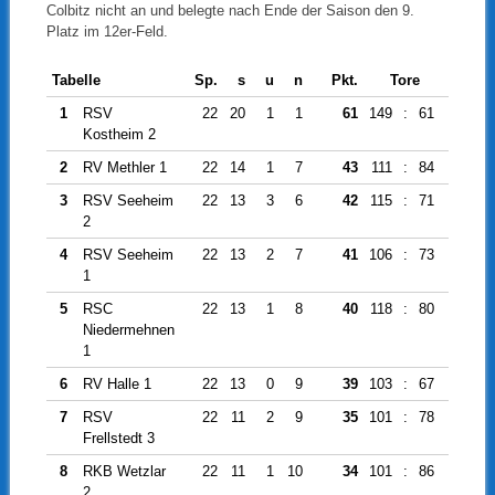
Colbitz nicht an und belegte nach Ende der Saison den 9.
Platz im 12er-Feld.
Tabelle
Sp.
s
u
n
Pkt.
Tore
Diff.
1
RSV
22
20
1
1
61
149
:
61
88
Kostheim 2
2
RV Methler 1
22
14
1
7
43
111
:
84
27
3
RSV Seeheim
22
13
3
6
42
115
:
71
44
2
4
RSV Seeheim
22
13
2
7
41
106
:
73
33
1
5
RSC
22
13
1
8
40
118
:
80
38
Niedermehnen
1
6
RV Halle 1
22
13
0
9
39
103
:
67
36
7
RSV
22
11
2
9
35
101
:
78
23
Frellstedt 3
8
RKB Wetzlar
22
11
1
10
34
101
:
86
15
2