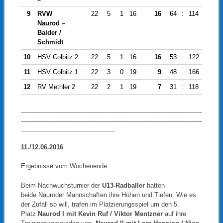
9
RVW
22
5
1
16
16
64
:
114
-50
Naurod –
Balder /
Schmidt
10
HSV Colbitz 2
22
5
1
16
16
53
:
122
-69
11
HSV Colbitz 1
22
3
0
19
9
48
:
166
-118
12
RV Methler 2
22
2
1
19
7
31
:
118
-87
____________________________________________________
____________________________________________________
___________________________
11./12.06.2016
Ergebnisse vom Wochenende:
Beim Nachwuchsturnier der
U13-Radballer
hatten
beide Nauroder Mannschaften ihre Höhen und Tiefen. Wie es
der Zufall so will, trafen im Platzierungsspiel um den 5.
Platz
Naurod I mit Kevin Ruf / Viktor Mentzner
auf ihre