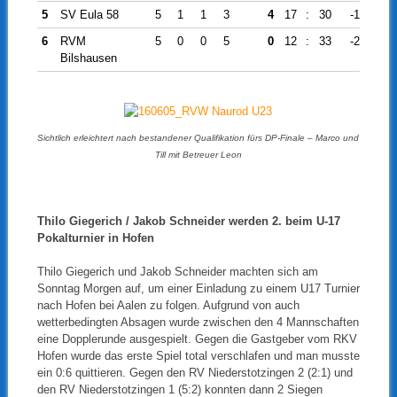
5
SV Eula 58
5
1
1
3
4
17
:
30
-13
6
RVM
5
0
0
5
0
12
:
33
-21
Bilshausen
Sichtlich erleichtert nach bestandener Qualifikation fürs DP-Finale – Marco und
Till mit Betreuer Leon
Thilo Giegerich / Jakob Schneider werden 2. beim U-17
Pokalturnier in Hofen
Thilo Giegerich und Jakob Schneider machten sich am
Sonntag Morgen auf, um einer Einladung zu einem U17 Turnier
nach Hofen bei Aalen zu folgen. Aufgrund von auch
wetterbedingten Absagen wurde zwischen den 4 Mannschaften
eine Dopplerunde ausgespielt. Gegen die Gastgeber vom RKV
Hofen wurde das erste Spiel total verschlafen und man musste
ein 0:6 quittieren. Gegen den RV Niederstotzingen 2 (2:1) und
den RV Niederstotzingen 1 (5:2) konnten dann 2 Siegen