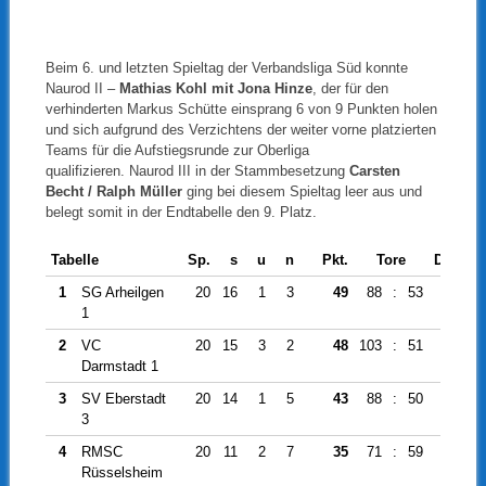
Beim 6. und letzten Spieltag der Verbandsliga Süd konnte
Naurod II –
Mathias Kohl mit Jona Hinze
, der für den
verhinderten Markus Schütte einsprang 6 von 9 Punkten holen
und sich aufgrund des Verzichtens der weiter vorne platzierten
Teams für die Aufstiegsrunde zur Oberliga
qualifizieren. Naurod III in der Stammbesetzung
Carsten
Becht / Ralph Müller
ging bei diesem Spieltag leer aus und
belegt somit in der Endtabelle den 9. Platz.
Tabelle
Sp.
s
u
n
Pkt.
Tore
Diff.
1
SG Arheilgen
20
16
1
3
49
88
:
53
35
1
2
VC
20
15
3
2
48
103
:
51
52
Darmstadt 1
3
SV Eberstadt
20
14
1
5
43
88
:
50
38
3
4
RMSC
20
11
2
7
35
71
:
59
12
Rüsselsheim