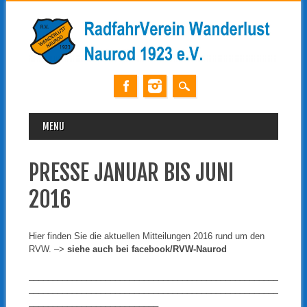
MAIN MENU
Skip
MENU
to
content
PRESSE JANUAR BIS JUNI
2016
Hier finden Sie die aktuellen Mitteilungen 2016 rund um den
RVW. –>
siehe auch bei facebook/RVW-Naurod
____________________________________________________
____________________________________________________
___________________________