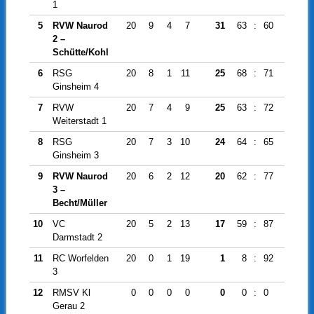
1
5
RVW Naurod
20
9
4
7
31
63
:
60
3
2 –
Schütte/Kohl
6
RSG
20
8
1
11
25
68
:
71
-3
Ginsheim 4
7
RVW
20
7
4
9
25
63
:
72
-9
Weiterstadt 1
8
RSG
20
7
3
10
24
64
:
65
-1
Ginsheim 3
9
RVW Naurod
20
6
2
12
20
62
:
77
-15
3 –
Becht/Müller
10
VC
20
5
2
13
17
59
:
87
-28
Darmstadt 2
11
RC Worfelden
20
0
1
19
1
8
:
92
-84
3
12
RMSV Kl
0
0
0
0
0
0
:
0
0
Gerau 2