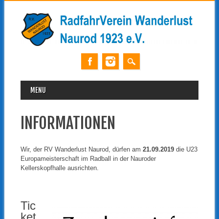
MAIN MENU
Skip
MENU
to
content
INFORMATIONEN
Wir, der RV Wanderlust Naurod, dürfen am
21.09.2019
die U23
Europameisterschaft im Radball in der Nauroder
Kellerskopfhalle ausrichten.
Tic
ket