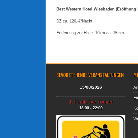
Best Western Hotel Wiesbaden (Eröffnung 
DZ ca. 120,-€/Nacht
Entfernung zur Halle: 10km ca. 15min
BEVORSTEHENDE VERANSTALTUNGEN
M
15/08/2026
An
Ei
1. Final Five Turnier
18:00 - 22:00
Ko
Wo