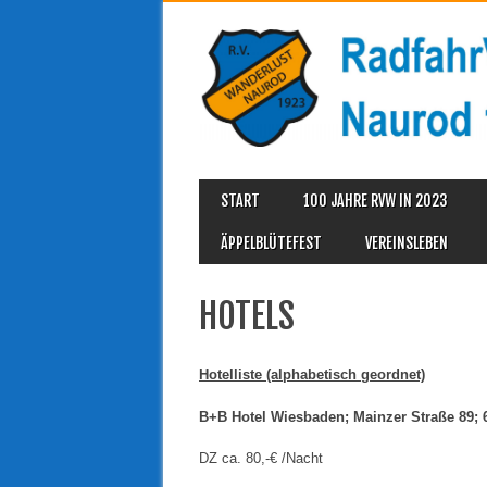
MAIN MENU
Skip
START
100 JAHRE RVW IN 2023
to
content
ÄPPELBLÜTEFEST
VEREINSLEBEN
HOTELS
Hotelliste (alphabetisch geordnet)
B+B Hotel Wiesbaden; Mainzer Straße 89;
DZ ca. 80,-€ /Nacht