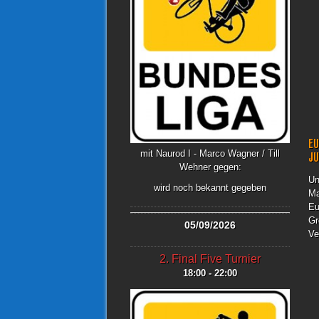
EU
mit Naurod I - Marco Wagner / Till
J
Wehner gegen:
Un
wird noch bekannt gegeben
Ma
Eu
Gr
05/09/2026
Ve
2. Final Five Turnier
18:00 - 22:00