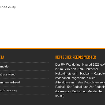
Ende 2018)
ETA
DEUTSCHER REKORDMEISTER
Der RV Wanderlust Naurod 1923 e.V
melden
ist im BDR seit 1994 Deutscher
Rekordmeister im Radball – Radpolo
ntrags-Feed
(Wir haben insgesamt in allen
mmentar-Feed
Altersklassen in den Disziplinen 2er-
Radball, 5er-Radball und 2er-Radpol
rdPress.org
die meisten Deutschen Meistertitel
erzielt).