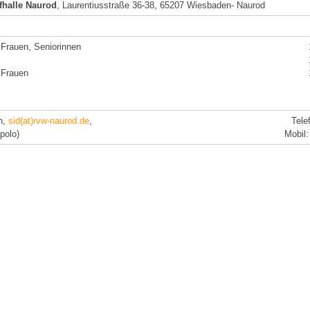
fhalle Naurod
, Laurentiusstraße 36-38, 65207 Wiesbaden- Naurod
 Frauen, Seniorinnen
 Frauen
ch,
sid(at)rvw-naurod.de
,
Tele
dpolo)
Mobil