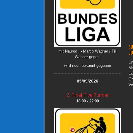
EU
mit Naurod I - Marco Wagner / Till
J
Wehner gegen:
Un
wird noch bekannt gegeben
Ma
Eu
Gr
05/09/2026
Ve
2. Final Five Turnier
18:00 - 22:00