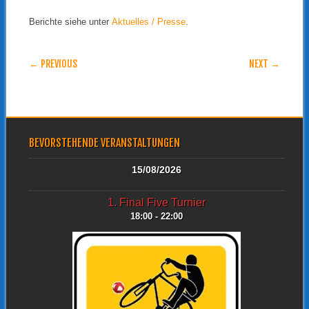
Berichte siehe unter
Aktuelles / Presse
.
POST NAVIGATION
← PREVIOUS
NEXT →
BEVORSTEHENDE VERANSTALTUNGEN
15/08/2026
1. Final Five Turnier
18:00 - 22:00