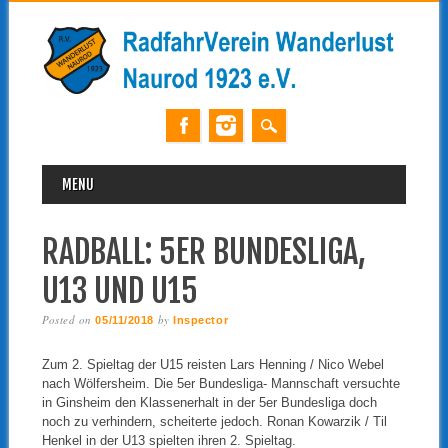
MAIN MENU
Skip
MENU
to
content
RADBALL: 5ER BUNDESLIGA,
U13 UND U15
Posted on
by
05/11/2018
Inspector
Zum 2. Spieltag der U15 reisten Lars Henning / Nico Webel
nach Wölfersheim. Die 5er Bundesliga- Mannschaft versuchte
in Ginsheim den Klassenerhalt in der 5er Bundesliga doch
noch zu verhindern, scheiterte jedoch. Ronan Kowarzik / Til
Henkel in der U13 spielten ihren 2. Spieltag.