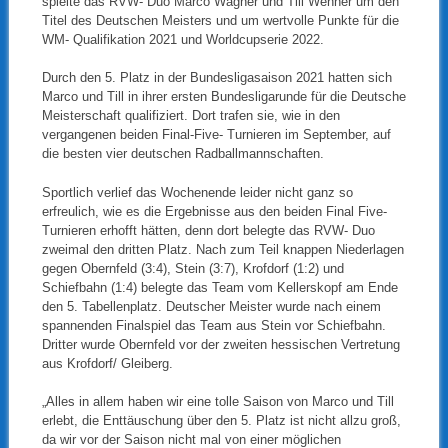
spielte das RVW- Duo Marco Wagner und Till Wehner um den
Titel des Deutschen Meisters und um wertvolle Punkte für die
WM- Qualifikation 2021 und Worldcupserie 2022.
Durch den 5. Platz in der Bundesligasaison 2021 hatten sich
Marco und Till in ihrer ersten Bundesligarunde für die Deutsche
Meisterschaft qualifiziert. Dort trafen sie, wie in den
vergangenen beiden Final-Five- Turnieren im September, auf
die besten vier deutschen Radballmannschaften.
Sportlich verlief das Wochenende leider nicht ganz so
erfreulich, wie es die Ergebnisse aus den beiden Final Five-
Turnieren erhofft hätten, denn dort belegte das RVW- Duo
zweimal den dritten Platz. Nach zum Teil knappen Niederlagen
gegen Obernfeld (3:4), Stein (3:7), Krofdorf (1:2) und
Schiefbahn (1:4) belegte das Team vom Kellerskopf am Ende
den 5. Tabellenplatz. Deutscher Meister wurde nach einem
spannenden Finalspiel das Team aus Stein vor Schiefbahn.
Dritter wurde Obernfeld vor der zweiten hessischen Vertretung
aus Krofdorf/ Gleiberg.
„Alles in allem haben wir eine tolle Saison von Marco und Till
erlebt, die Enttäuschung über den 5. Platz ist nicht allzu groß,
da wir vor der Saison nicht mal von einer möglichen