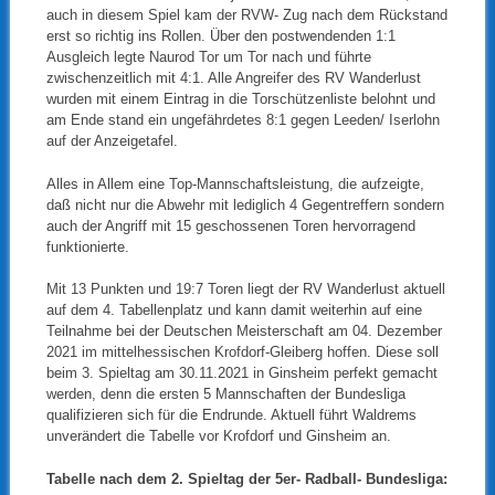
auch in diesem Spiel kam der RVW- Zug nach dem Rückstand
erst so richtig ins Rollen. Über den postwendenden 1:1
Ausgleich legte Naurod Tor um Tor nach und führte
zwischenzeitlich mit 4:1. Alle Angreifer des RV Wanderlust
wurden mit einem Eintrag in die Torschützenliste belohnt und
am Ende stand ein ungefährdetes 8:1 gegen Leeden/ Iserlohn
auf der Anzeigetafel.
Alles in Allem eine Top-Mannschaftsleistung, die aufzeigte,
daß nicht nur die Abwehr mit lediglich 4 Gegentreffern sondern
auch der Angriff mit 15 geschossenen Toren hervorragend
funktionierte.
Mit 13 Punkten und 19:7 Toren liegt der RV Wanderlust aktuell
auf dem 4. Tabellenplatz und kann damit weiterhin auf eine
Teilnahme bei der Deutschen Meisterschaft am 04. Dezember
2021 im mittelhessischen Krofdorf-Gleiberg hoffen. Diese soll
beim 3. Spieltag am 30.11.2021 in Ginsheim perfekt gemacht
werden, denn die ersten 5 Mannschaften der Bundesliga
qualifizieren sich für die Endrunde. Aktuell führt Waldrems
unverändert die Tabelle vor Krofdorf und Ginsheim an.
Tabelle nach dem 2. Spieltag der 5er- Radball- Bundesliga: