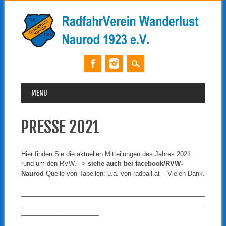
MAIN MENU
Skip
MENU
to
content
PRESSE 2021
Hier finden Sie die aktuellen Mitteilungen des Jahres 2021
rund um den RVW. –>
siehe auch bei facebook/RVW-
Naurod
Quelle von Tabellen: u.a. von radball.at – Vielen Dank.
____________________________________________________
____________________________________________________
______________________