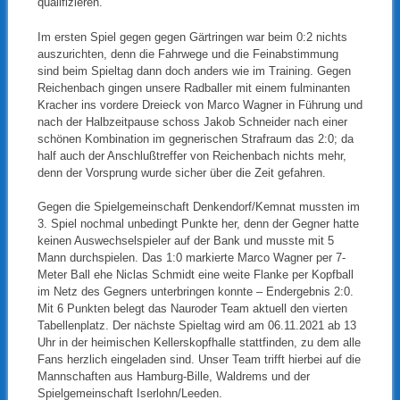
qualifizieren.
Im ersten Spiel gegen gegen Gärtringen war beim 0:2 nichts
auszurichten, denn die Fahrwege und die Feinabstimmung
sind beim Spieltag dann doch anders wie im Training. Gegen
Reichenbach gingen unsere Radballer mit einem fulminanten
Kracher ins vordere Dreieck von Marco Wagner in Führung und
nach der Halbzeitpause schoss Jakob Schneider nach einer
schönen Kombination im gegnerischen Strafraum das 2:0; da
half auch der Anschlußtreffer von Reichenbach nichts mehr,
denn der Vorsprung wurde sicher über die Zeit gefahren.
Gegen die Spielgemeinschaft Denkendorf/Kemnat mussten im
3. Spiel nochmal unbedingt Punkte her, denn der Gegner hatte
keinen Auswechselspieler auf der Bank und musste mit 5
Mann durchspielen. Das 1:0 markierte Marco Wagner per 7-
Meter Ball ehe Niclas Schmidt eine weite Flanke per Kopfball
im Netz des Gegners unterbringen konnte – Endergebnis 2:0.
Mit 6 Punkten belegt das Nauroder Team aktuell den vierten
Tabellenplatz. Der nächste Spieltag wird am 06.11.2021 ab 13
Uhr in der heimischen Kellerskopfhalle stattfinden, zu dem alle
Fans herzlich eingeladen sind. Unser Team trifft hierbei auf die
Mannschaften aus Hamburg-Bille, Waldrems und der
Spielgemeinschaft Iserlohn/Leeden.