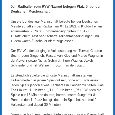
5er- Radballer vom RVW Naurod belegen Platz 5. bei der
Deutschen Meisterschaft
Unsere Bundesliga- Mannschaft belegte bei der Deutschen
Meisterschaft im 5er Radball am 04.12.2021 in Krofdorf einen
ehrenwerten 5. Platz. Corona-bedingt galten mit 2G +
zusätzlichem Test sehr scharfe Teilnahmebedingungen und
zudem waren Zuschauer nicht zugelassen.
Der RV Wanderlust ging in Vollbesetzung mit Torwart Carsten
Becht, Leon Giegerich, Pascal van Klev und Marco Wagner in
der Abwehr sowie Niclas Schmidt, Timo Wagner, Jakob
Schneider und Till Wehner im Sturm an den Start.
Letztendlich spielte die jüngste Mannschaft im starken
Teilnehmerfeld in jedem Spiel gut mit, ohne am Ende eines
jeden Spiels jedoch etwas Zählbares in Händen zu halten. Das
Fazit lautet: 1. Halbzeit: „Hui“, 2. Halbzeit: „Pfui“. Würden die
Spiele nur 15 Minuten dauern, hätten unsere Jungs mit 8
Punkten den 1. Platz belegt, doch ein Spiel hat nun mal 2
Halbzeiten und dauert 30 Minuten.
Gegen die hoch motivierten Gärtringer ging unsere Mannschaft