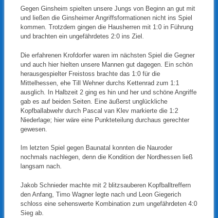
Gegen Ginsheim spielten unsere Jungs von Beginn an gut mit
und ließen die Ginsheimer Angriffsformationen nicht ins Spiel
kommen. Trotzdem gingen die Hausherren mit 1:0 in Führung
und brachten ein ungefährdetes 2:0 ins Ziel.
Die erfahrenen Krofdorfer waren im nächsten Spiel die Gegner
und auch hier hielten unsere Mannen gut dagegen. Ein schön
herausgespielter Freistoss brachte das 1:0 für die
Mittelhessen, ehe Till Wehner durchs Kettenrad zum 1:1
ausglich. In Halbzeit 2 ging es hin und her und schöne Angriffe
gab es auf beiden Seiten. Eine äußerst unglückliche
Kopfballabwehr durch Pascal van Klev markierte die 1:2
Niederlage; hier wäre eine Punkteteilung durchaus gerechter
gewesen.
Im letzten Spiel gegen Baunatal konnten die Nauroder
nochmals nachlegen, denn die Kondition der Nordhessen ließ
langsam nach.
Jakob Schnieder machte mit 2 blitzsauberen Kopfballtreffern
den Anfang, Timo Wagner legte nach und Leon Giegerich
schloss eine sehenswerte Kombination zum ungefährdeten 4:0
Sieg ab.