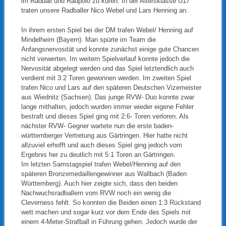
im Radball und Radpolo zu küren. In der Altersklasse U17
traten unsere Radballer Nico Webel und Lars Henning an.
In ihrem ersten Spiel bei der DM trafen Webel/ Henning auf
Mindelheim (Bayern). Man spürte im Team die
Anfangsnervosität und konnte zunächst einige gute Chancen
nicht verwerten. Im weitern Spielverlauf konnte jedoch die
Nervosität abgelegt werden und das Spiel letztendlich auch
verdient mit 3:2 Toren gewonnen werden. Im zweiten Spiel
trafen Nico und Lars auf den späteren Deutschen Vizemeister
aus Wiednitz (Sachsen). Das junge RVW- Duo konnte zwar
lange mithalten, jedoch wurden immer wieder eigene Fehler
bestraft und dieses Spiel ging mit 2:6- Toren verloren. Als
nächster RVW- Gegner wartete nun die erste baden-
württemberger Vertretung aus Gärtringen. Hier hatte nicht
allzuviel erhofft und auch dieses Spiel ging jedoch vom
Ergebnis her zu deutlich mit 5:1 Toren an Gärtringen.
Im letzten Samstagspiel trafen Webel/Henning auf den
späteren Bronzemedaillengewinner aus Wallbach (Baden
Württemberg). Auch hier zeigte sich, dass den beiden
Nachwuchsradballern vom RVW noch ein wenig die
Cleverness fehlt. So konnten die Beiden einen 1:3 Rückstand
wett machen und sogar kurz vor dem Ende des Spiels mit
einem 4-Meter-Strafball in Führung gehen. Jedoch wurde der