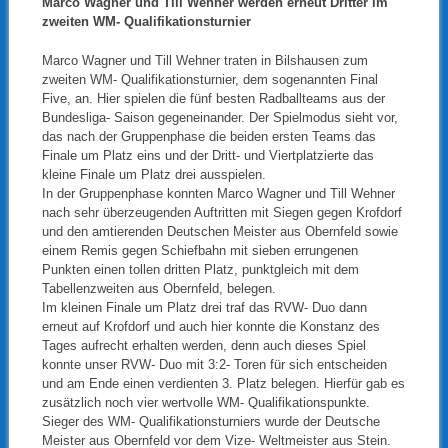
Marco Wagner und Till Wehner werden erneut Dritter im
zweiten WM- Qualifikationsturnier
Marco Wagner und Till Wehner traten in Bilshausen zum
zweiten WM- Qualifikationsturnier, dem sogenannten Final
Five, an. Hier spielen die fünf besten Radballteams aus der
Bundesliga- Saison gegeneinander. Der Spielmodus sieht vor,
das nach der Gruppenphase die beiden ersten Teams das
Finale um Platz eins und der Dritt- und Viertplatzierte das
kleine Finale um Platz drei ausspielen.
In der Gruppenphase konnten Marco Wagner und Till Wehner
nach sehr überzeugenden Auftritten mit Siegen gegen Krofdorf
und den amtierenden Deutschen Meister aus Obernfeld sowie
einem Remis gegen Schiefbahn mit sieben errungenen
Punkten einen tollen dritten Platz, punktgleich mit dem
Tabellenzweiten aus Obernfeld, belegen.
Im kleinen Finale um Platz drei traf das RVW- Duo dann
erneut auf Krofdorf und auch hier konnte die Konstanz des
Tages aufrecht erhalten werden, denn auch dieses Spiel
konnte unser RVW- Duo mit 3:2- Toren für sich entscheiden
und am Ende einen verdienten 3. Platz belegen. Hierfür gab es
zusätzlich noch vier wertvolle WM- Qualifikationspunkte.
Sieger des WM- Qualifikationsturniers wurde der Deutsche
Meister aus Obernfeld vor dem Vize- Weltmeister aus Stein.