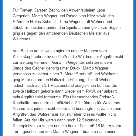
Für Torwart Carsten Becht, den Abwehrspielern Leon
Giegerich, Marco Wagner und Pascal van Klev sowie den
Stürmern Niclas Schmidt, Timo Wagner, Till Wehner und
Jakob Schneider standen drei Spiele an und gleich zu Beginn
ging es gegen den amtierenden Deutschen Meister aus
Waldrems.
Von Beginn an hellwach agierten unsere Mannen vom
Kellerskopf sehr aktiv und ließen die Waldremser Angriffe nicht
zur Geltung kommen. Ganz im Gegenteil setzten unsere
Jungs den Gegner gehörig unter Druck. Marco Wagner
verschoss zunächst einen 7- Meter Strafstoß und Waldrems
ging Mitte der ersten Halbzeit in Führung, die Till Wehner
jedoch noch zum 1:1 Pausenstand ausgleichen konnte. Die
zweite Halbzeit gehörte dann wieder dem RVW, der unbeirrt
sein Angriffsspiel fortsetzte. Ein überraschendes Freistoß-
Kopfballtor markierte die plötzliche 2:1 Führung für Waldrems.
Naurod ließ jedoch nicht locker und bedrängte mit zahlreichen
Angriffen das Waldremser Tor, nur eben dieses wollte nicht
fallen. Auf der Uhr waren dann noch 12 Sekunden
Restspielzeit zu sehen und ein finaler Freistoß 18 Meter vorm
Tor – geschossen von Marco Wagner – brachte nach einer