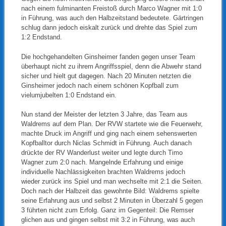
nach einem fulminanten Freistoß durch Marco Wagner mit 1:0
in Führung, was auch den Halbzeitstand bedeutete. Gärtringen
schlug dann jedoch eiskalt zurück und drehte das Spiel zum
1:2 Endstand.
Die hochgehandelten Ginsheimer fanden gegen unser Team
überhaupt nicht zu ihrem Angriffsspiel, denn die Abwehr stand
sicher und hielt gut dagegen. Nach 20 Minuten netzten die
Ginsheimer jedoch nach einem schönen Kopfball zum
vielumjubelten 1:0 Endstand ein.
Nun stand der Meister der letzten 3 Jahre, das Team aus
Waldrems auf dem Plan. Der RVW startete wie die Feuerwehr,
machte Druck im Angriff und ging nach einem sehenswerten
Kopfballtor durch Niclas Schmidt in Führung. Auch danach
drückte der RV Wanderlust weiter und legte durch Timo
Wagner zum 2:0 nach. Mangelnde Erfahrung und einige
individuelle Nachlässigkeiten brachten Waldrems jedoch
wieder zurück ins Spiel und man wechselte mit 2:1 die Seiten.
Doch nach der Halbzeit das gewohnte Bild: Waldrems spielte
seine Erfahrung aus und selbst 2 Minuten in Überzahl 5 gegen
3 führten nicht zum Erfolg. Ganz im Gegenteil: Die Remser
glichen aus und gingen selbst mit 3:2 in Führung, was auch