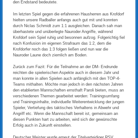
den Endstand bedeutete.
Im letzten Spiel gegen die erfahrenen Hausherren aus Krofdorf
hielten unsere Radballer anfangs auch gut mit und konnten
durch Niclas Schmidt zum 1:1 ausgleichen. Danach sah man
überhastete und unüberlegte Nauroder Angriffe, während
Krofdorf sein Spiel ruhig und besonnen aufzog. Folgerichtig fiel
nach Konfusion im eigenen Strafraum das 1:2, dem die
Krofdorfer noch das 1:3 folgen ließen und nun war die
Nauroder Laune doch ziemlich am Boden.
Zurück zum Fazit: Für die Teilnahme an der DM- Endrunde
reichten die spielerischen Aspekte auch in diesem Jahr und
man konnte in allen Spielen auch anfänglich mit den TOP-4-
Teams mithalten. Möchte man jedoch in den nächsten Jahren
den etablierten Mannschaften ernsthaft Paroli bieten, muss an
verschiedenen Themen gearbeitet werden: Trainingsumfang
und Trainingsinhalte, individuelle Weiterentwicklung der jungen
Spieler, Vertiefung des taktisches Verhaltens in Abwehr und
Angriff etc. Wenn die Mannschaft bereit ist, gemeinsam an
diesen Punkten hart zu arbeiten, wird sich der gewünschte
Erfolg auch in Zukunft einstellen.
Deutscher Meister wurde erneut der Titelverteidiger RSV