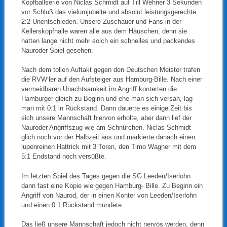
Kopfballserie von Niclas Schmidt auf Till Wehner 3 Sekunden
vor Schluß das vielumjubelte und absolut leistungsgerechte
2:2 Unentschieden. Unsere Zuschauer und Fans in der
Kellerskopfhalle waren alle aus dem Häuschen, denn sie
hatten lange nicht mehr solch ein schnelles und packendes
Nauroder Spiel gesehen.
Nach dem tollen Auftakt gegen den Deutschen Meister trafen
die RVW‘ler auf den Aufsteiger aus Hamburg-Bille. Nach einer
vermeidbaren Unachtsamkeit im Angriff konterten die
Hamburger gleich zu Beginn und ehe man sich versah, lag
man mit 0:1 in Rückstand. Dann dauerte es einige Zeit bis
sich unsere Mannschaft hiervon erholte, aber dann lief der
Nauroder Angriffszug wie am Schnürchen. Niclas Schmidt
glich noch vor der Halbzeit aus und markierte danach einen
lupenreinen Hattrick mit 3 Toren, den Timo Wagner mit dem
5:1 Endstand noch versüßte.
Im letzten Spiel des Tages gegen die SG Leeden/Iserlohn
dann fast eine Kopie wie gegen Hamburg- Bille. Zu Beginn ein
Angriff von Naurod, der in einen Konter von Leeden/Iserlohn
und einen 0:1 Rückstand mündete.
Das ließ unsere Mannschaft jedoch nicht nervös werden, denn