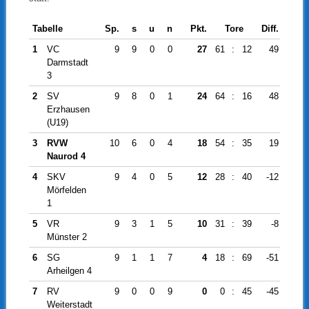
Tabelle
Sp.
s
u
n
Pkt.
Tore
Diff.
1
VC
9
9
0
0
27
61
:
12
49
Darmstadt
3
2
SV
9
8
0
1
24
64
:
16
48
Erzhausen
(U19)
3
RVW
10
6
0
4
18
54
:
35
19
Naurod 4
4
SKV
9
4
0
5
12
28
:
40
-12
Mörfelden
1
5
VR
9
3
1
5
10
31
:
39
-8
Münster 2
6
SG
9
1
1
7
4
18
:
69
-51
Arheilgen 4
7
RV
9
0
0
9
0
0
:
45
-45
Weiterstadt