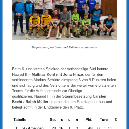
Siegerehrung mit Leon und Fabian – vorne rechts
Beim 6. und letzten Spieltag der Verbandsliga Süd konnte
Naurod II –
Mathias Kohl mit Jona Hinze
, der für den
verhinderten Markus Schütte einsprang 6 von 9 Punkten holen
und sich aufgrund des Verzichtens der weiter vorne platzierten
Teams für die Aufstiegsrunde zur Oberliga
qualifizieren. Naurod III in der Stammbesetzung
Carsten
Becht / Ralph Müller
ging bei diesem Spieltag leer aus und
belegt somit in der Endtabelle den 9. Platz.
Tabelle
Sp.
s
u
n
Pkt.
Tore
Diff.
1
SG Arheilgen
20
16
1
3
49
88
:
53
35