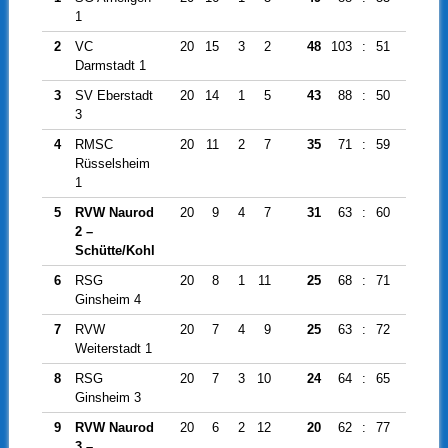
1
2
VC
20
15
3
2
48
103
:
51
52
Darmstadt 1
3
SV Eberstadt
20
14
1
5
43
88
:
50
38
3
4
RMSC
20
11
2
7
35
71
:
59
12
Rüsselsheim
1
5
RVW Naurod
20
9
4
7
31
63
:
60
3
2 –
Schütte/Kohl
6
RSG
20
8
1
11
25
68
:
71
-3
Ginsheim 4
7
RVW
20
7
4
9
25
63
:
72
-9
Weiterstadt 1
8
RSG
20
7
3
10
24
64
:
65
-1
Ginsheim 3
9
RVW Naurod
20
6
2
12
20
62
:
77
-15
3 –