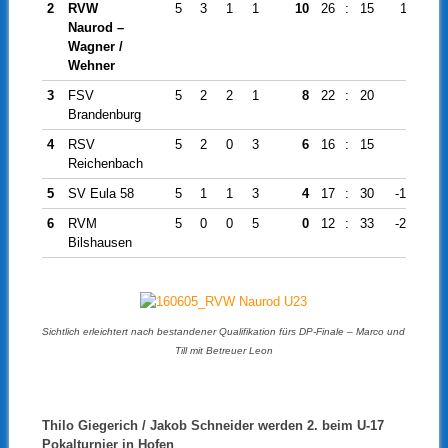
2
RVW
5
3
1
1
10
26
:
15
11
Naurod –
Wagner /
Wehner
3
FSV
5
2
2
1
8
22
:
20
2
Brandenburg
4
RSV
5
2
0
3
6
16
:
15
1
Reichenbach
5
SV Eula 58
5
1
1
3
4
17
:
30
-13
6
RVM
5
0
0
5
0
12
:
33
-21
Bilshausen
Sichtlich erleichtert nach bestandener Qualifikation fürs DP-Finale – Marco und
Till mit Betreuer Leon
Thilo Giegerich / Jakob Schneider werden 2. beim U-17
Pokalturnier in Hofen