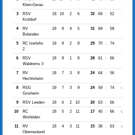
Klein-Gerau
3
RSV
18
10
2
6
32
69
:
52
17
Krofdorf
4
RV
18
9
4
5
31
69
:
58
11
Bolanden
5
RC Iserlohn
19
9
2
8
29
70
:
74
-4
2
6
RSV
18
9
1
8
28
61
:
66
-5
Waldrems 3
7
RV
18
7
3
8
24
64
:
56
8
Hechtsheim
8
RSG
19
7
3
9
24
59
:
74
-15
Ginsheim
9
RSV Leeden
18
6
2
10
20
63
:
66
-3
10
RC
18
5
2
11
17
45
:
66
-21
Worfelden
11
RV
18
4
3
11
15
36
:
63
-27
Oberneuland