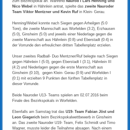
zum Bezirkspokal an. Während
Naurod I Lars Henning und
Nico Webel
in Hähnlein antrat, spielte das
zweite Nauroder
Team Viktor Mentzner und Kevin Ruf
in Klein- Gerau.
Henning/Webel konnte nach Siegen gegen Arheilgen (5:0
Tore), die zweite Mannschaft aus Worfelden (3:2), Erzhausen
(5:0), Ginsheim (5:0) und jeweils einer Niederlage gegen die
zweite Mannschaft aus Hähnlein (0:8) und Eberstadt (0:4) in
der Vorrunde den erfreulichen dritten Tabellenplatz erzielen.
Unser zweites Radball- Duo Mentzner/Ruf belegte nach Siegen
gegen Hähnlein I (5:0), gegen Eberstadt I (3:1), Hähnlein III
(4:2) und Niederlagen gegen die erste Mannschaft aus
Ginsheim (0:10), gegen Klein- Gerau (0:9) und Worfelden I
(0:1) mit erzielten 9 Punkten den fünften Tabellenplatz in
dieser Vorrunde.
Beide Nauroder U13- Teams spielen am 02.07.2016 beim
Finale des Bezirkspokals in Worfelden.
Ebenfalls am Samstag trat das
U19- Team Fabian Jöst und
Leon Giegerich
beim Bezirkspokalwettbewerb in Ginsheim
an. Das zweite Nauroder U19- Team, Felix Schmidt und Timo
Wagner, musste leider die Teilnahme absagen. Nach einem