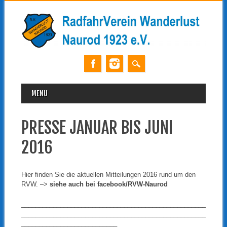
MAIN MENU
Skip
MENU
to
content
PRESSE JANUAR BIS JUNI
2016
Hier finden Sie die aktuellen Mitteilungen 2016 rund um den
RVW. –>
siehe auch bei facebook/RVW-Naurod
____________________________________________________
____________________________________________________
___________________________