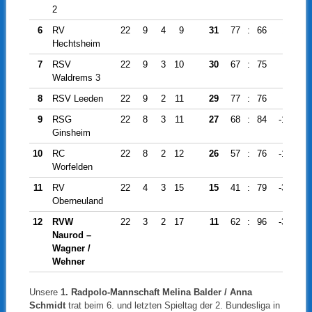
2
6
RV
22
9
4
9
31
77
:
66
11
Hechtsheim
7
RSV
22
9
3
10
30
67
:
75
-8
Waldrems 3
8
RSV Leeden
22
9
2
11
29
77
:
76
1
9
RSG
22
8
3
11
27
68
:
84
-16
Ginsheim
10
RC
22
8
2
12
26
57
:
76
-19
Worfelden
11
RV
22
4
3
15
15
41
:
79
-38
Oberneuland
12
RVW
22
3
2
17
11
62
:
96
-34
Naurod –
Wagner /
Wehner
Unsere
1. Radpolo-Mannschaft Melina Balder / Anna
Schmidt
trat beim 6. und letzten Spieltag der 2. Bundesliga in