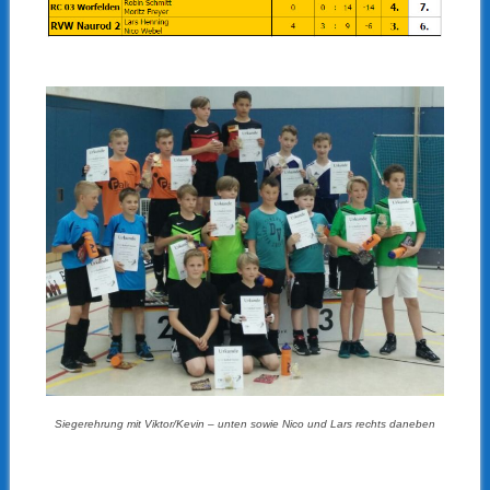
Siegerehrung mit Viktor/Kevin – unten sowie Nico und Lars rechts daneben