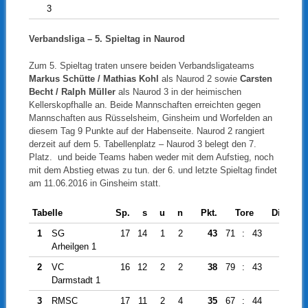
3
Verbandsliga – 5. Spieltag in Naurod
Zum 5. Spieltag traten unsere beiden Verbandsligateams
Markus Schütte / Mathias Kohl
als Naurod 2 sowie
Carsten
Becht / Ralph Müller
als Naurod 3 in der heimischen
Kellerskopfhalle an. Beide Mannschaften erreichten gegen
Mannschaften aus Rüsselsheim, Ginsheim und Worfelden an
diesem Tag 9 Punkte auf der Habenseite. Naurod 2 rangiert
derzeit auf dem 5. Tabellenplatz – Naurod 3 belegt den 7.
Platz. und beide Teams haben weder mit dem Aufstieg, noch
mit dem Abstieg etwas zu tun. der 6. und letzte Spieltag findet
am 11.06.2016 in Ginsheim statt.
Tabelle
Sp.
s
u
n
Pkt.
Tore
Diff.
1
SG
17
14
1
2
43
71
:
43
28
Arheilgen 1
2
VC
16
12
2
2
38
79
:
43
36
Darmstadt 1
3
RMSC
17
11
2
4
35
67
:
44
23