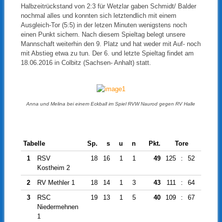
Halbzeitrückstand von 2:3 für Wetzlar gaben Schmidt/ Balder
nochmal alles und konnten sich letztendlich mit einem
Ausgleich-Tor (5:5) in der letzen Minuten wenigstens noch
einen Punkt sichern. Nach diesem Spieltag belegt unsere
Mannschaft weiterhin den 9. Platz und hat weder mit Auf- noch
mit Abstieg etwa zu tun. Der 6. und letzte Spieltag findet am
18.06.2016 in Colbitz (Sachsen- Anhalt) statt.
Anna und Melina bei einem Eckball im Spiel RVW Naurod gegen RV Halle
Tabelle
Sp.
s
u
n
Pkt.
Tore
Diff.
1
RSV
18
16
1
1
49
125
:
52
73
Kostheim 2
2
RV Methler 1
18
14
1
3
43
111
:
64
47
3
RSC
19
13
1
5
40
109
:
67
42
Niedermehnen
1