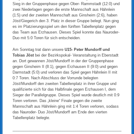
Sieg in der Gruppenphase gegen Ober- Rammstadt (12:0) und
zwei Niederlagen gegen die erste Mannschaft aus Hähnlein
(1:5) und der zweiten Mannschaft aus Ginsheim (2:6), haben
Jöst/Giegerich den 3. Platz in dieser Gruppe belegt. Nun ging
es im Platzierungsspiel um den fünften Tabellenplatz gegen
das Team aus Erzhausen. Dieses Spiel konnte das Nauroder-
Duo mit 5:0 Toren für sich entscheiden.
Am Sonntag trat dann unsere
U15- Peter Mundorff und
Tobias Jöst
bei der Bezirkspokal- Veranstaltung in Eberstadt
an. Dort gewannen Jöst/Mundorff in der der Gruppenphase
gegen Ginsheim II (8:1), gegen Erzhausen II (9:0) und gegen
Darmstadt (5:0) und verloren das Spiel gegen Hähnlein II mit
0:7 Toren. Nach Abschluss der Vorrunde belegten
Jöst/Mundorff den zweiten Tabellenplatz in ihrer Gruppe und
qualifizierte sich für das Halbfinale gegen Erzhausen I, dem
Sieger der Parallelgruppe. Dieses Spiel wurde deutlich mit 0:9
Toren verloren. Das „kleine“ Finale gegen die zweite
Mannschaft aus Hähnlein ging mit 1:4 Toren verloren, sodass
das Nauroder- Duo Jöst/Mundorff am Ende den vierten
Tabellenplatz belegte.
____________________________________________________