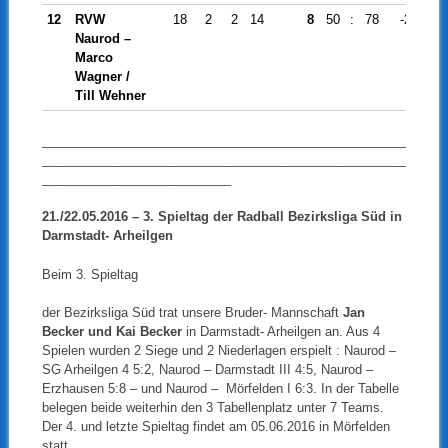
12
RVW
18
2
2
14
8
50
:
78
-28
Naurod –
Marco
Wagner /
Till Wehner
____________________________________________________
____________________________________________________
___________________________
21./22.05.2016 – 3
. Spieltag der Radball Bezirksliga Süd in
Darmstadt- Arheilgen
Beim 3. Spieltag
der Bezirksliga Süd trat unsere Bruder- Mannschaft
Jan
Becker und Kai Becker
in Darmstadt- Arheilgen an. Aus 4
Spielen wurden 2 Siege und 2 Niederlagen erspielt : Naurod –
SG Arheilgen 4 5:2, Naurod – Darmstadt III 4:5, Naurod –
Erzhausen 5:8 – und Naurod – Mörfelden I 6:3. In der Tabelle
belegen beide weiterhin den 3 Tabellenplatz unter 7 Teams.
Der 4. und letzte Spieltag findet am 05.06.2016 in Mörfelden
statt.