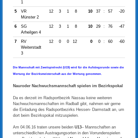
1
5
VR
12
3
1
8
10
37
:
57
-20
Münster 2
6
SG
12
3
1
8
10
29
:
76
-47
Arheilgen 4
7
RV
12
0
0
12
0
0
:
60
-60
Weiterstadt
3
Die Mannschaft mit Zweitspielrecht (U19) wird für die Aufstiegsrunde sowie die
Wertung der Bezirksmeisterschaft aus der Wertung genommen.
Nauroder Nachwuchsmannschaft spielen im Bezirkspokal
Da es derzeit im Radsportbezirk Nassau keine weiteren
Nachwuchsmannschaften im Radball gibt, nahmen wir gerne
die Einladung des Radsportbezirks Hessen- Darmstadt an, um
dort beim Bezirkspokal mitzuspielen.
Am 04.06.16 traten unsere beiden
U13
– Mannschaften an
unterschiedlichen Austragungsorten in den Vorrundenspielen