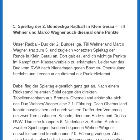
-123
5. Spieltag der 2. Bundesliga Radball in Klein Gerau –
Till
Wehner und Marco Wagner auch diesmal ohne Punkte
Unser Radball- Duo der 2. Bundesliga, Till Wehner und Marco
Wagner, trat zum 5. und zugleich vorletzten Spieltag der
Runde in Klein Gerau an. Dort galt es, endlich wichtige Punkte
im Kampf zum Klassenverbleib zu erkämpfen. Leider war das
Duo vom RVW nach Niederlagen gegen Bremen- Oberneuland,
Iserlohn und Leeden auch diesmal nur Punktelieferant.
Dabei fing der Spieltag eigentlich ganz gut an. Nach einem
Rückstand im ersten Spiel gegen den direkten
Tabellennachbarn aus Bremen- Oberneuland erkämpfte sich
das Duo Wehner/Wagner eine 2:1- Führung. Doch Oberneuland
konnte ausgleichen und durch weitere Treffer den Vorsprung
um zwei Tore ausbauen. Schade, denn am Ende stand für das
RVW- Duo eine knappe 5:6- Niederlage zu Buche. Auch im
zweiten Spiel gegen Iserlohn begannen Wehner/Wagner
entschlossen und konnten eine 2:0- Führung vorlegen. Aber
auch hier das gleiche Bild; die Führung konnte nicht gehalten