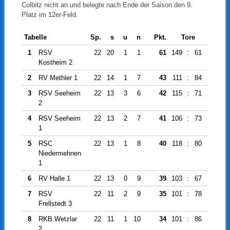
Colbitz nicht an und belegte nach Ende der Saison den 9.
Platz im 12er-Feld.
Tabelle
Sp.
s
u
n
Pkt.
Tore
Diff.
1
RSV
22
20
1
1
61
149
:
61
88
Kostheim 2
2
RV Methler 1
22
14
1
7
43
111
:
84
27
3
RSV Seeheim
22
13
3
6
42
115
:
71
44
2
4
RSV Seeheim
22
13
2
7
41
106
:
73
33
1
5
RSC
22
13
1
8
40
118
:
80
38
Niedermehnen
1
6
RV Halle 1
22
13
0
9
39
103
:
67
36
7
RSV
22
11
2
9
35
101
:
78
23
Frellstedt 3
8
RKB Wetzlar
22
11
1
10
34
101
:
86
15
2