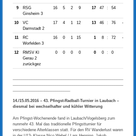
9
RSG
16
5
2
9
17
47
:
54
-7
Ginsheim 3
10
VC
17
4
1
12
13
46
:
76
-30
Darmstadt 2
11
RC
16
0
1
15
1
8
:
72
-64
Worfelden 3
12
RMSV Kl
0
0
0
0
0
0
:
0
0
Gerau 2
zurückgez
____________________________________________________
____________________________________________________
___________________________
14./15.05.2016 – 43. Pfingst-Radball-Turnier in Laubach –
diesmal bei wechselhafter und kühler Witterung
Am Pfingst-Wochenende fand in Laubach/Vogelsberg zum
nunmehr 43. Mal das traditionelle Pfingstturnier für
verschiedene Alterklassen statt. Für den RV Wanderlust waren
in der U13- Klasse Nico Webel / Lars Henning, Jakob