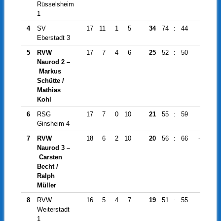
Rüsselsheim
1
4
SV
17
11
1
5
34
74
:
44
30
Eberstadt 3
5
RVW
17
7
4
6
25
52
:
50
2
Naurod 2 –
Markus
Schütte /
Mathias
Kohl
6
RSG
17
7
0
10
21
55
:
59
-4
Ginsheim 4
7
RVW
18
6
2
10
20
56
:
66
-10
Naurod 3 –
Carsten
Becht /
Ralph
Müller
8
RVW
16
5
4
7
19
51
:
55
-4
Weiterstadt
1