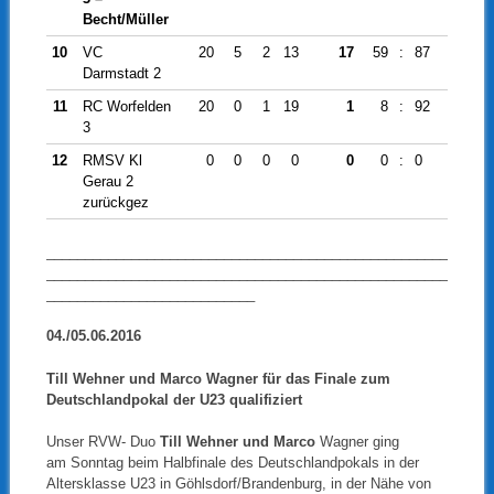
Becht/Müller
10
VC
20
5
2
13
17
59
:
87
-28
Darmstadt 2
11
RC Worfelden
20
0
1
19
1
8
:
92
-84
3
12
RMSV Kl
0
0
0
0
0
0
:
0
0
Gerau 2
zurückgez
____________________________________________________
____________________________________________________
___________________________
04./05.06.2016
Till Wehner und Marco Wagner für das Finale zum
Deutschlandpokal der U23 qualifiziert
Unser RVW- Duo
Till Wehner und Marco
Wagner ging
am Sonntag beim Halbfinale des Deutschlandpokals in der
Altersklasse U23 in Göhlsdorf/Brandenburg, in der Nähe von