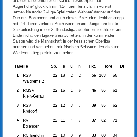
und der Tabellenführer entschied dieses Spiel „auf
Augenhöhe“ glücklich mit 4:2- Toren für sich. Im vorerst
letzten Nauroder 2.-Liga-Spiel trafen Wehner/Wagner auf das
Duo aus Bonlanden und auch dieses Spiel ging denkbar knapp
mit 2:4- Toren verloren. Auch wenn unsere Jungs ihre beste
Saisonleistung in der 2. Bundesliga ablieferten, reichte es am
Ende nicht, den Ligaverbleib zu retten. In der kommenden
Saison wird die Mannschaft in der hessischen Oberliga
antreten und versuchen, mit frischem Schwung den direkten
Wiederaufstieg perfekt zu machen.
Tabelle
Sp.
s
u
n
Pkt.
Tore
Diff.
1
RSV
22
18
2
2
56
103
:
55
48
Waldrems 2
2
RMSV
22
15
1
6
46
86
:
61
25
Klein-Gerau
3
RSV
22
12
3
7
39
85
:
62
23
Krofdorf
4
RV
22
11
4
7
37
82
:
71
11
Bolanden
5
RC Iserlohn
22
10
3
9
33
80
:
84
-4