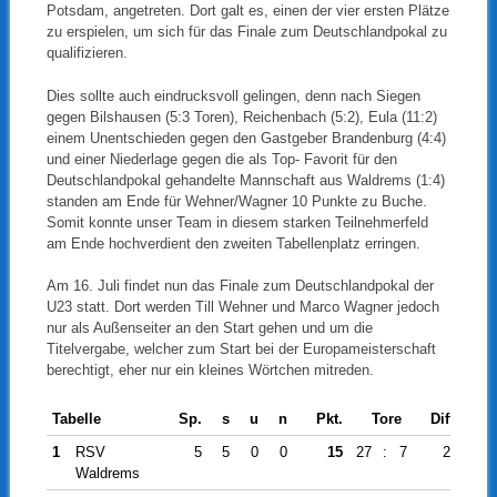
Potsdam, angetreten. Dort galt es, einen der vier ersten Plätze
zu erspielen, um sich für das Finale zum Deutschlandpokal zu
qualifizieren.
Dies sollte auch eindrucksvoll gelingen, denn nach Siegen
gegen Bilshausen (5:3 Toren), Reichenbach (5:2), Eula (11:2)
einem Unentschieden gegen den Gastgeber Brandenburg (4:4)
und einer Niederlage gegen die als Top- Favorit für den
Deutschlandpokal gehandelte Mannschaft aus Waldrems (1:4)
standen am Ende für Wehner/Wagner 10 Punkte zu Buche.
Somit konnte unser Team in diesem starken Teilnehmerfeld
am Ende hochverdient den zweiten Tabellenplatz erringen.
Am 16. Juli findet nun das Finale zum Deutschlandpokal der
U23 statt. Dort werden Till Wehner und Marco Wagner jedoch
nur als Außenseiter an den Start gehen und um die
Titelvergabe, welcher zum Start bei der Europameisterschaft
berechtigt, eher nur ein kleines Wörtchen mitreden.
Tabelle
Sp.
s
u
n
Pkt.
Tore
Diff.
1
RSV
5
5
0
0
15
27
:
7
20
Waldrems