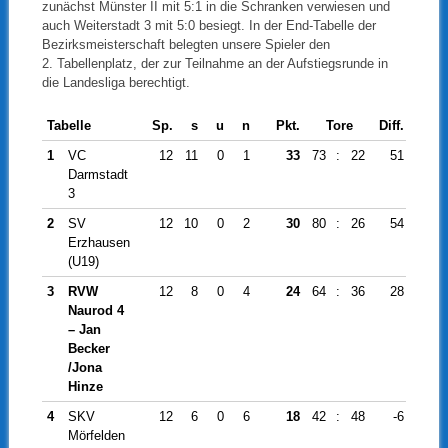
zunächst Münster II mit 5:1 in die Schranken verwiesen und
auch Weiterstadt 3 mit 5:0 besiegt. In der End-Tabelle der
Bezirksmeisterschaft belegten unsere Spieler den
2. Tabellenplatz, der zur Teilnahme an der Aufstiegsrunde in
die Landesliga berechtigt.
Tabelle
Sp.
s
u
n
Pkt.
Tore
Diff.
1
VC
12
11
0
1
33
73
:
22
51
Darmstadt
3
2
SV
12
10
0
2
30
80
:
26
54
Erzhausen
(U19)
3
RVW
12
8
0
4
24
64
:
36
28
Naurod 4
– Jan
Becker
/Jona
Hinze
4
SKV
12
6
0
6
18
42
:
48
-6
Mörfelden