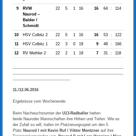
9
RVW
22
5
1
16
16
64
:
114
-50
Naurod –
Balder /
Schmidt
10
HSV Colbitz 2
22
5
1
16
16
53
:
122
-69
11
HSV Colbitz 1
22
3
0
19
9
48
:
166
-118
12
RV Methler 2
22
2
1
19
7
31
:
118
-87
____________________________________________________
____________________________________________________
___________________________
11./12.06.2016
Ergebnisse vom Wochenende:
Beim Nachwuchsturnier der
U13-Radballer
hatten
beide Nauroder Mannschaften ihre Höhen und Tiefen. Wie es
der Zufall so will, trafen im Platzierungsspiel um den 5.
Platz
Naurod I mit Kevin Ruf / Viktor Mentzner
auf ihre