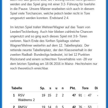
werden und das Spiel ging mit einer 3:2- Führung für Iserlohn
in die Pause. Unsere Männer erarbeiten sich auch in diesem
Spiel viele Torchancen, welche jedoch leider nicht in Tore
umgesetzt werden konnten. Endstand 2:4.
Im letzten Spiel trafen Wehner/Wagner auf das Team von
Leeden/Tecklenburg. Auch hier blieben zahlreiche Chancen
ungenutzt und so ging auch dieses Spiel mit 3:6- Toren
verloren. Nach Ende des fünften Spieltags stehen
Wagner/Wehner weiterhin auf dem 12. Tabellenplatz. Der
rettende neunte Tabellenplatz, der den Klassenerhalt in der
zweiten Radball- Bundesliga bedeutet, ist bei 12 Punkten
Rückstand und einem schlechten Torverhältnis von -28 vor
dem letzten Spieltag am 18.06.2016 in Mainz- Hechtsheim nur
noch theoretisch erreichbar.
Tabelle
Sp.
s
u
n
Pkt.
Tore
Diff.
1
RSV
19
15
2
2
47
91
:
47
44
Waldrems 2
2
RMSV
19
14
0
5
42
76
:
53
23