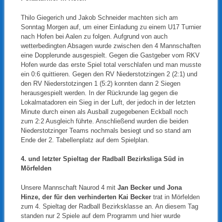
Thilo Giegerich und Jakob Schneider machten sich am
Sonntag Morgen auf, um einer Einladung zu einem U17 Turnier
nach Hofen bei Aalen zu folgen. Aufgrund von auch
wetterbedingten Absagen wurde zwischen den 4 Mannschaften
eine Dopplerunde ausgespielt. Gegen die Gastgeber vom RKV
Hofen wurde das erste Spiel total verschlafen und man musste
ein 0:6 quittieren. Gegen den RV Niederstotzingen 2 (2:1) und
den RV Niederstotzingen 1 (5:2) konnten dann 2 Siegen
herausgespielt werden. In der Rückrunde lag gegen die
Lokalmatadoren ein Sieg in der Luft, der jedoch in der letzten
Minute durch einen als Ausball zugegebenen Eckball noch
zum 2:2 Ausgleich führte. Anschließend wurden die beiden
Niederstotzinger Teams nochmals besiegt und so stand am
Ende der 2. Tabellenplatz auf dem Spielplan.
4
. und letzter Spieltag der Radball Bezirksliga Süd in
Mörfelden
Unsere Mannschaft Naurod 4 mit
Jan Becker und Jona
Hinze, der für den verhinderten Kai Becker
trat in Mörfelden
zum 4. Spieltag der Radball Bezirksklasse an. An diesem Tag
standen nur 2 Spiele auf dem Programm und hier wurde