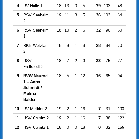
4
RV Halle 1
18
13
0
5
39
103
:
48
55
5
RSV Seeheim
19
11
3
5
36
103
:
64
39
2
6
RSV Seeheim
18
10
2
6
32
90
:
60
30
1
7
RKB Wetzlar
18
9
1
8
28
84
:
70
14
2
8
RSV
18
7
2
9
23
75
:
77
-2
Frellstedt 3
9
RVW Naurod
18
5
1
12
16
65
:
94
-29
1 – Anna
Schmidt /
Melina
Balder
10
RV Methler 2
19
2
1
16
7
31
:
103
-72
11
HSV Colbitz 2
19
2
1
16
7
38
:
122
-84
12
HSV Colbitz 1
18
0
0
18
0
32
:
155