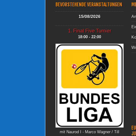
BEVORSTEHENDE VERANSTALTUNGEN
M
15/08/2026
An
Ei
1. Final Five Turnier
18:00 - 22:00
Ko
Wo
EU
mit Naurod I - Marco Wagner / Till
J