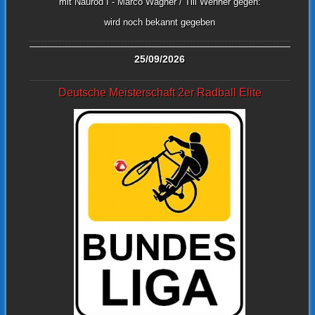
mit Naurod I - Marco Wagner / Till Wehner gegen:
wird noch bekannt gegeben
25/09/2026
Deutsche Meisterschaft 2er Radball Elite