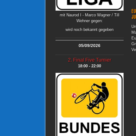
EU
mit Naurod I - Marco Wagner / Till
J
Wehner gegen:
Un
wird noch bekannt gegeben
Ma
Eu
Gr
05/09/2026
Ve
2. Final Five Turnier
18:00 - 22:00