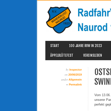
MAIN MENU
Skip
START
100 JAHRE RVW IN 2023
to
content
ÄPPELBLÜTEFEST
VEREINSLEBEN
OSTS
by
Inspector
on
20/06/2019
SWIN
under
Allgemein
∞
Permalink
Vom 13.06.
unserer Par
perfekt gep