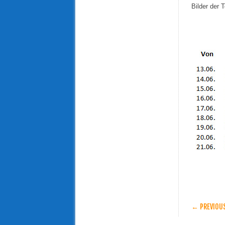
Bilder der 
POST
← PREVIOU