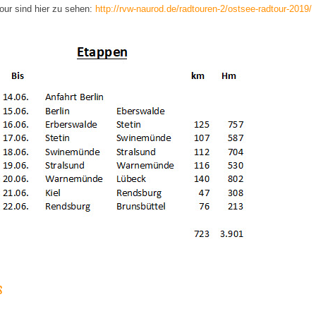
Tour sind hier zu sehen:
http://rvw-naurod.de/radtouren-2/ostsee-radtour-2019/
 NAVIGATION
S