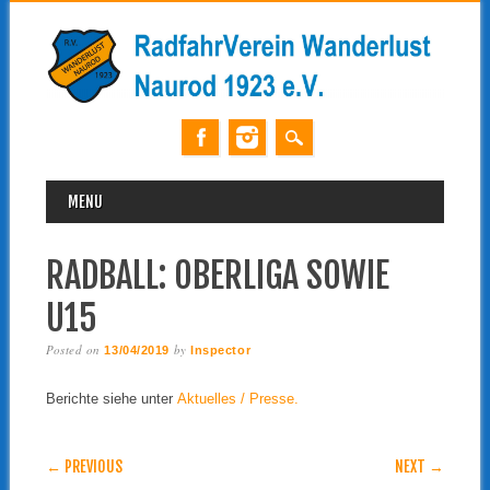
MAIN MENU
Skip
MENU
to
content
RADBALL: OBERLIGA SOWIE
U15
Posted on
by
13/04/2019
Inspector
Berichte siehe unter
Aktuelles / Presse.
POST NAVIGATION
← PREVIOUS
NEXT →