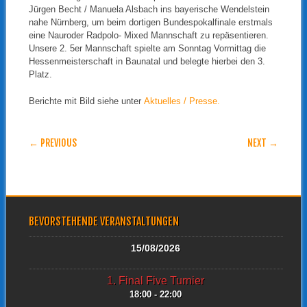
Jürgen Becht / Manuela Alsbach ins bayerische Wendelstein
nahe Nürnberg, um beim dortigen Bundespokalfinale erstmals
eine Nauroder Radpolo- Mixed Mannschaft zu repäsentieren.
Unsere 2. 5er Mannschaft spielte am Sonntag Vormittag die
Hessenmeisterschaft in Baunatal und belegte hierbei den 3.
Platz.
Berichte mit Bild siehe unter
Aktuelles / Presse.
POST NAVIGATION
← PREVIOUS
NEXT →
BEVORSTEHENDE VERANSTALTUNGEN
15/08/2026
1. Final Five Turnier
18:00 - 22:00