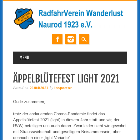
MAIN MENU
Skip
MENU
to
content
ÄPPELBLÜTEFEST LIGHT 2021
Posted on
by
21/04/2021
Inspector
Gude zusammen,
trotz der andauernden Corona-Pandemie findet das
Äppelblütefest 2021 (light) in diesem Jahr statt und wir, der
RVW, beteiligen uns auch daran. Zwar leider nicht wie gewohnt
mit Strausswirtschaft und geselligem Beisammensein, aber
dennoch in einer „light Variante“.