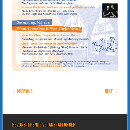
POST NAVIGATION
← PREVIOUS
NEXT →
BEVORSTEHENDE VERANSTALTUNGEN