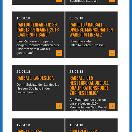
Süpplingen statt, an...
10.06.18
08.05.18
RADTOURENFAHREN: 39.
RADPOLO / RADBALL:
RADETAPPENFAHRT 2018
DIVERSE MANNSCHAFTEN
„DAS GRÜNE BAND“
WAREN IM EINSATZ
Eine Radtourengruppe mit
Berichte siehe
einigen Radtourenfahrern aus
unter Aktuelles / Presse.
unserem Verein war bis
gestern auf...
29.04.18
23.04.18
RADBALL: LANDESLIGA
RADBALL: U15-
HESSENPOKAL UND U11-
Der 4. Spieltag der Landesliga
QUALIFIKATIONSRUNDE
Hessen Süd fand in der
ZUR HESSENLIGA
heimischen...
Am Wochenende spielten
unsere beiden U15-
Mannschaften Nico Webel
/ Lars Henning und Kevin...
17.04.18
15.04.18
RADBALL: U15-
ÄPPELBLÜTEFEST