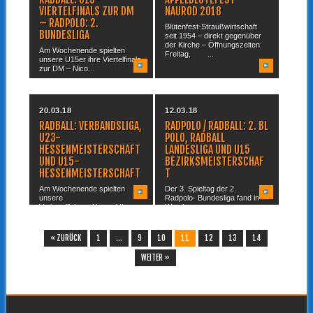
VIERTELFINALS ZUR DM
NAUROD 2018
– RADPOLO: 2.
Blütenfest-Straußwirtschaft
BUNDESLIGA
seit 1954 – direkt gegenüber
der Kirche – Öffnungszeiten:
Am Wochenende spielten
Freitag, ...
unsere U15er ihre Viertelfinals
zur DM – Nico...
20.03.18
12.03.18
RADBALL: VERBANDSLIGA,
RADPOLO / RADBALL: 2. BL
U23-
POLO, RADBALL
HESSENMEISTERSCHAFT
LANDESLIGA UND U15
UND U15-
BEZIRKSMEISTERSCHAF
HESSENMEISTERSCHAFT
T
Am Wochenende spielten
Der 3. Spieltag der 2.
unsere
Radpolo- Bundesliga fand in
Verbandligisten Naurod II –
Wetzlar statt,...
Mathias Kohl mit Timo...
« ZURÜCK
1
…
9
10
11
12
13
14
WEITER »