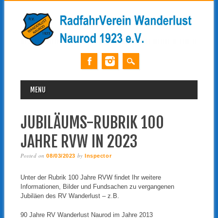
MAIN MENU
Skip
MENU
to
content
JUBILÄUMS-RUBRIK 100
JAHRE RVW IN 2023
Posted on
by
08/03/2023
Inspector
Unter der Rubrik 100 Jahre RVW findet Ihr weitere
Informationen, Bilder und Fundsachen zu vergangenen
Jubiläen des RV Wanderlust – z.B.
90 Jahre RV Wanderlust Naurod im Jahre 2013